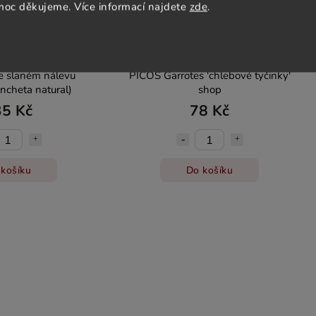
moc děkujeme. Více informací najdete
zde
.
ve slaném nálevu
PICOS Garrotes 'chlebové tyčinky'
ancheta natural)
shop
5 Kč
78 Kč
košíku
Do košíku