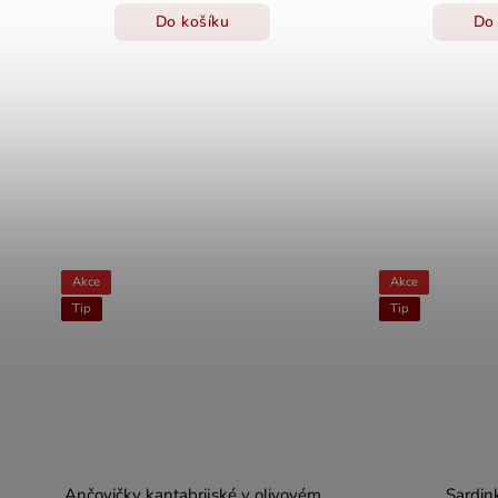
Do košíku
Do 
Akce
Akce
Tip
Tip
m
Ančovičky kantabrijské v olivovém
Sardin