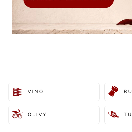
V Í N O
B U
O L I V Y
T U