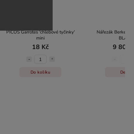
PICOS Garrotes 'chlebové tyčinky'
Nářezák Berkel Ic
mini
BLACK
18 Kč
9 800 
Do košíku
Detail