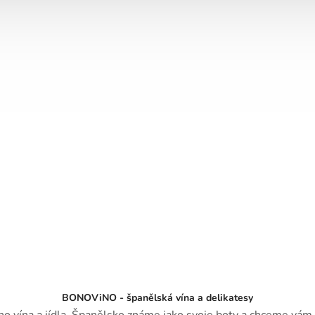
BONOViNO - španělská vína a delikatesy
o vína a jídla. Španělsko známe jako svoje boty a chceme vám ho