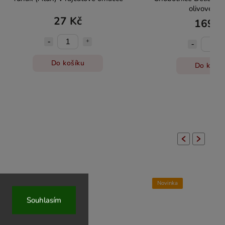
olivovém ol
27 Kč
169 K
Do košíku
Do košík
Previous
Next
Novinka
Novinka
Souhlasím