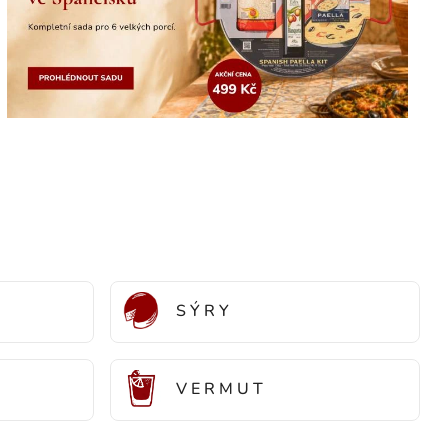
S Ý R Y
V E R M U T