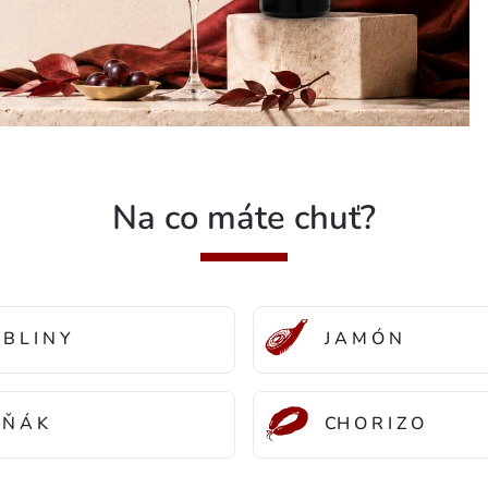
Na co máte chuť?
 B L I N Y
J A M Ó N
 Ň Á K
CH O R I Z O