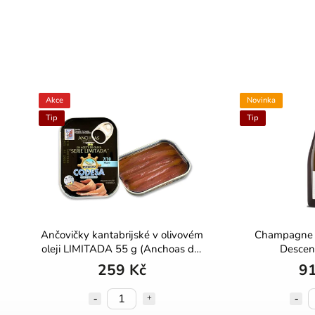
Akce
Novinka
Tip
Tip
Ančovičky kantabrijské v olivovém
Champagne P
oleji LIMITADA 55 g (Anchoas del
Descen
Cantábrico)
259 Kč
91