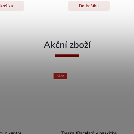
košíku
Do košíku
Akční zboží
Akce
ky pikantní
Treska (Bacalao) v baskické