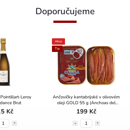
Doporučujeme
Akce
Tip
ointillart-Leroy
Ančovičky kantabrijské v olivovém
dance Brut
oleji GOLD 55 g (Anchoas del
Cantábrico)
5 Kč
199 Kč