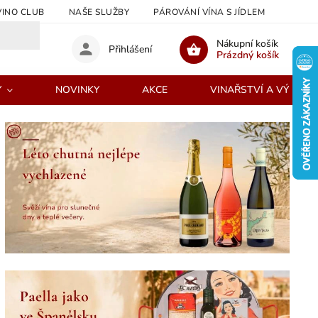
INO CLUB
NAŠE SLUŽBY
PÁROVÁNÍ VÍNA S JÍDLEM
JAK N
Nákupní košík
Přihlášení
Prázdný košík
Y
NOVINKY
AKCE
VINAŘSTVÍ A VÝROBC