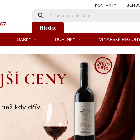
KONTAKTY
BONOV
:
267
Hledat
DÁRKY
DOPLŇKY
VINAŘSKÉ REGION