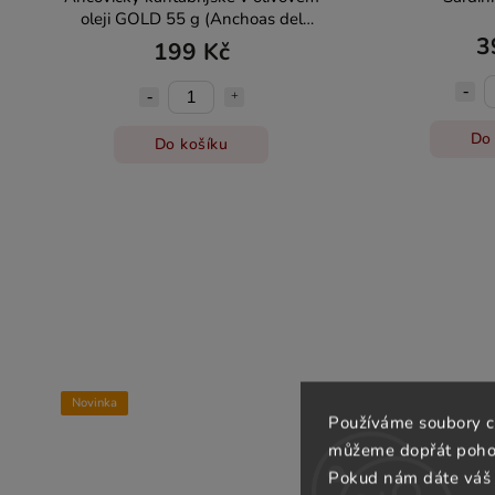
l
oleji GOLD 55 g (Anchoas del
Cantábrico)
3
199 Kč
Do 
Do košíku
Novinka
Novinka
Používáme soubory c
můžeme dopřát pohod
Pokud nám dáte váš 