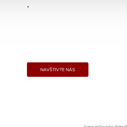
.
PRODEJNA BRNO
🏢 Vídeňská 125
🕐 PO - PÁ • 10-16
NAVŠTIVTE NÁS
Jsme milovníci dobréh