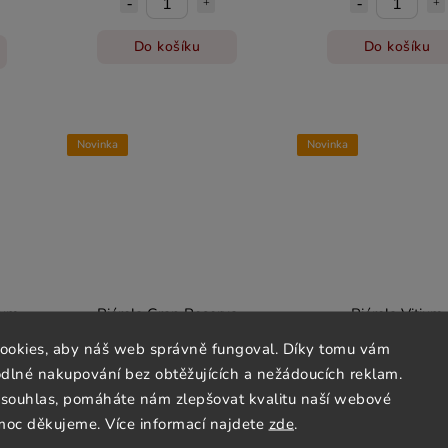
Do košíku
Do košíku
Novinka
Novinka
num
Piérola Gran Reserva
Piérola Vitium
ookies, aby náš web správně fungoval. Díky tomu vám
Skladem
Skladem
lné nakupování bez obtěžujících a nežádoucích reklam.
744 Kč
1 203 Kč
souhlas, pomáháte nám zlepšovat kvalitu naší webové
moc děkujeme. Více informací najdete
zde
.