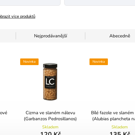
brazit více produktů
Nejprodávanější
Abecedně
Novinka
Novinka
bové
Cizrna ve slaném nálevu
Bílé fazole ve slaném
(Garbanzos Pedrosillanos)
(Alubias plancheta na
Skladem
Skladem
120 Kč
135 Kč