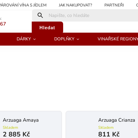
PÁROVÁNÍ VÍNA S JÍDLEM
JAK NAKUPOVAT?
PARTNEŘI
:
267
Hledat
DÁRKY
DOPLŇKY
VINAŘSKÉ REGION
Arzuaga Amaya
Arzuaga Crianza
Skladem
Skladem
2 885 Kč
811 Kč