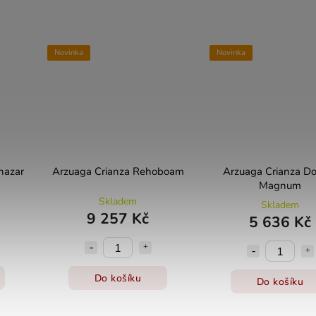
Novinka
Novinka
nazar
Arzuaga Crianza Rehoboam
Arzuaga Crianza D
Magnum
Skladem
Skladem
9 257 Kč
5 636 Kč
Do košíku
Do košíku