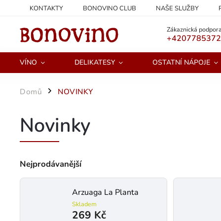
KONTAKTY
BONOVINO CLUB
NAŠE SLUŽBY
PODMÍNKY OCHRANY OSOBNÍCH ÚDAJŮ
Zákaznická podpora
+420778537
VÍNO
DELIKATESY
OSTATNÍ NÁPOJE
Domů
NOVINKY
/
Novinky
Nejprodávanější
Arzuaga La Planta
Skladem
269 Kč