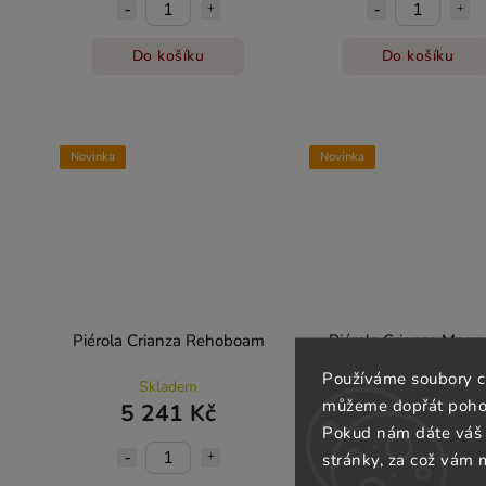
Do košíku
Do košíku
Novinka
Novinka
Piérola Crianza Rehoboam
Piérola Crianza Mag
Používáme soubory c
Skladem
Skladem
můžeme dopřát pohod
5 241 Kč
866 Kč
Pokud nám dáte váš 
stránky, za což vám 