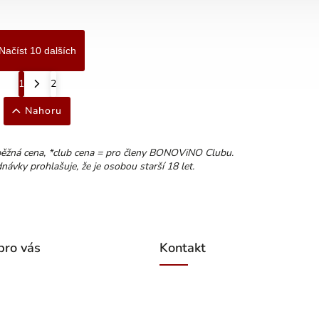
Načíst 10 dalších
1
2
Nahoru
běžná cena, *club cena = pro členy BONOViNO Clubu.
ávky prohlašuje, že je osobou starší 18 let.
pro vás
Kontakt