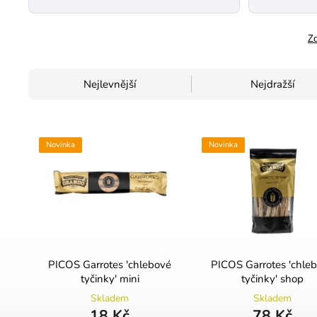
Zo
Nejlevnější
Nejdražší
Novinka
Novinka
PICOS Garrotes 'chlebové
PICOS Garrotes 'chle
tyčinky' mini
tyčinky' shop
Skladem
Skladem
18 Kč
78 Kč