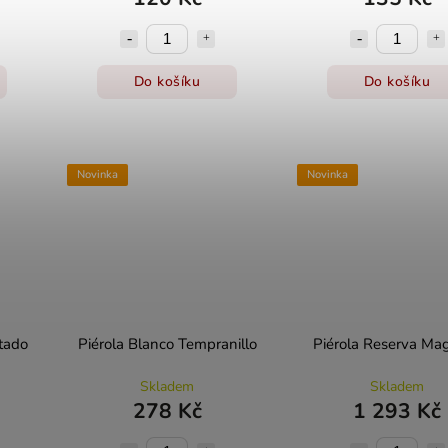
Do košíku
Do košíku
Novinka
Novinka
tado
Piérola Blanco Tempranillo
Piérola Reserva M
Skladem
Skladem
278 Kč
1 293 Kč