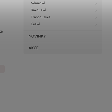
Německé
Rakouské
Francouzské
České
ta
NOVINKY
AKCE