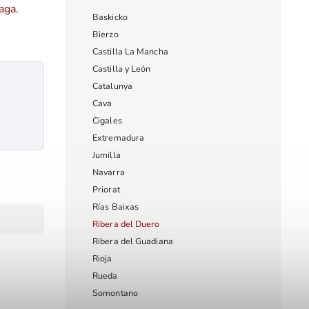
aga
.
Baskicko
Bierzo
Castilla La Mancha
Castilla y León
Catalunya
Cava
Cigales
Extremadura
Jumilla
Navarra
Priorat
Rías Baixas
Ribera del Duero
Ribera del Guadiana
Rioja
Rueda
Somontano