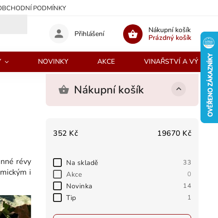
OBCHODNÍ PODMÍNKY
Nákupní košík
Přihlášení
Prázdný košík
Y
NOVINKY
AKCE
VINAŘSTVÍ A VÝROBC
Nákupní košík
352
Kč
19670
Kč
inné révy
Na skladě
33
omickým i
Akce
0
Novinka
14
Tip
1