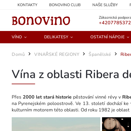
KONTAKTY
BONOVINO CLUB
NAŠE SLUŽBY
PODMÍNKY OCHRANY OSOBNÍCH ÚDAJŮ
Zákaznická podpora
+420778537
VÍNO
DELIKATESY
OSTATNÍ NÁPOJE
Domů
VINAŘSKÉ REGIONY
Španělské
Ribe
/
/
/
Vína z oblasti Ribera 
Přes
2000 let stará historie
pěstování vinné révy v
Rib
na Pyrenejském poloostrově. Ve 13. století dochází ke 
kulturním motorem této oblasti. Od roku 1982 je oblast