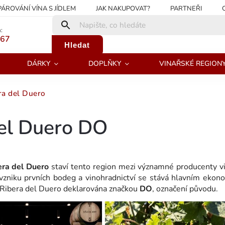
PÁROVÁNÍ VÍNA S JÍDLEM
JAK NAKUPOVAT?
PARTNEŘI
:
267
Hledat
DÁRKY
DOPLŇKY
VINAŘSKÉ REGION
ra del Duero
del Duero DO
era del Duero
staví tento region mezi významné producenty v
vzniku prvních bodeg a vinohradnictví se stává hlavním ekon
 Ribera del Duero deklarována značkou
DO
, označení původu.