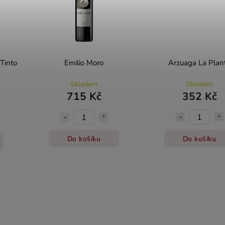
Tinto
Emilio Moro
Arzuaga La Plan
Skladem
Skladem
715 Kč
352 Kč
Do košíku
Do košíku