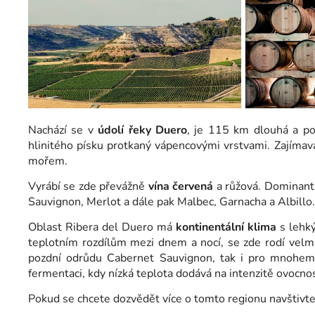
Nachází se v
údolí řeky Duero
, je 115 km dlouhá a po
hlinitého písku protkaný vápencovými vrstvami. Zajímav
mořem.
Vyrábí se zde převážně
vína červená
a růžová. Dominant
Sauvignon, Merlot a dále pak Malbec, Garnacha a Albillo.
Oblast Ribera del Duero má
kontinentální klima
s lehký
teplotním rozdílům mezi dnem a nocí, se zde rodí velmi
pozdní odrůdu Cabernet Sauvignon, tak i pro mnohem 
fermentaci, kdy nízká teplota dodává na intenzitě ovocnosti
Pokud se chcete dozvědět více o tomto regionu navštivt