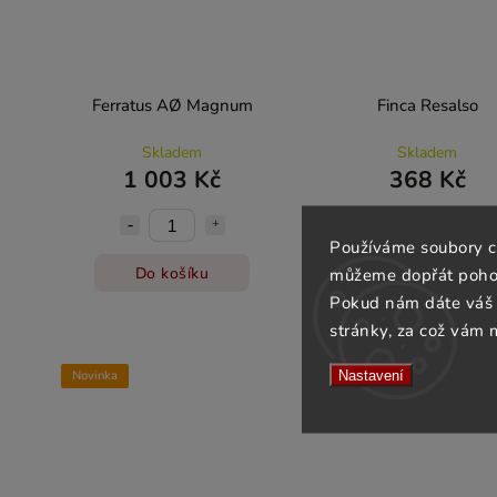
Ferratus AØ Magnum
Finca Resalso
Skladem
Skladem
1 003 Kč
368 Kč
Používáme soubory c
Do košíku
Do košíku
můžeme dopřát pohod
Pokud nám dáte váš 
stránky, za což vám 
Nastavení
Novinka
Novinka