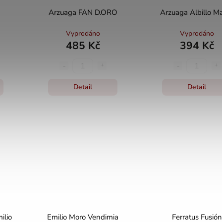
Arzuaga FAN D.ORO
Arzuaga Albillo M
Vyprodáno
Vyprodáno
485 Kč
394 Kč
Detail
Detail
ilio
Emilio Moro Vendimia
Ferratus Fusión