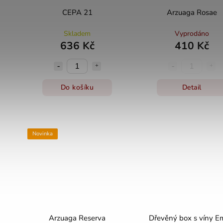
CEPA 21
Arzuaga Rosae
Skladem
Vyprodáno
636 Kč
410 Kč
Do košíku
Detail
Novinka
Arzuaga Reserva
Dřevěný box s víny Em