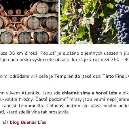
uze 35 km široká. Podloží je složeno z jemných usazenin jíl
á je nadmořská výška celé oblasti, která je v rozmezí 750 - 
ními odrůdami v Ribeře je
Tempranillo
(také ozn.
Tinto Fino
),
m vlivem Atlantiku. Jsou zde
chladné zimy a horká léta
a dí
 kvalitní hrozny. Časté podzimní mrazy jsou velmi nepříjemné
ranější Tempranillo. Chladný podzim ale dává ideální pod
, které zdejší vína tak proslavila.
e náš
blog Buenas Lías
.