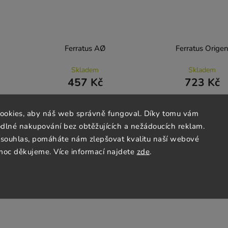
Ferratus AØ
Ferratus Orige
Skladem
Skladem
457 Kč
723 Kč
ookies, aby náš web správně fungoval. Díky tomu vám
Do košíku
Do košíku
lné nakupování bez obtěžujících a nežádoucích reklam.
souhlas, pomáháte nám zlepšovat kvalitu naší webové
moc děkujeme. Více informací najdete
zde
.