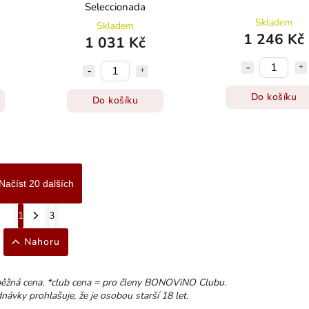
Seleccionada
Skladem
Skladem
1 246 Kč
1 031 Kč
Do košíku
Do košíku
Načíst 20 dalších
1
3
Nahoru
běžná cena, *club cena = pro členy BONOViNO Clubu.
ávky prohlašuje, že je osobou starší 18 let.