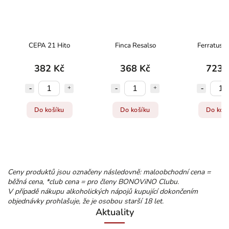
CEPA 21 Hito
Finca Resalso
Ferratus O
382 Kč
368 Kč
723 
Do košíku
Do košíku
Do koš
Ceny produktů jsou označeny následovně: maloobchodní cena =
běžná cena, *club cena = pro členy BONOViNO Clubu.
V případě nákupu alkoholických nápojů kupující dokončením
objednávky prohlašuje, že je osobou starší 18 let.
Aktuality