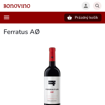
Prázdný košík
Hledat
Ferratus AØ