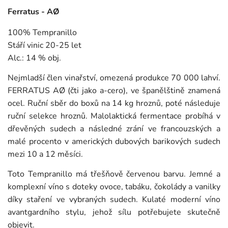
Ferratus - AØ
100% Tempranillo
Stáří vinic 20-25 let
Alc.: 14 % obj.
Nejmladší člen vinařství, omezená produkce 70 000 lahví.
FERRATUS AØ (čti jako a-cero), ve španělštině znamená
ocel. Ruční sběr do boxů na 14 kg hroznů, poté následuje
ruční selekce hroznů. Malolaktická fermentace probíhá v
dřevěných sudech a následné zrání ve francouzských a
malé procento v amerických dubových barikových sudech
mezi 10 a 12 měsíci.
Toto Tempranillo má třešňově červenou barvu. Jemné a
komplexní víno s doteky ovoce, tabáku, čokolády a vanilky
díky staření ve vybraných sudech. Kulaté moderní víno
avantgardního stylu, jehož sílu potřebujete skutečně
objevit.