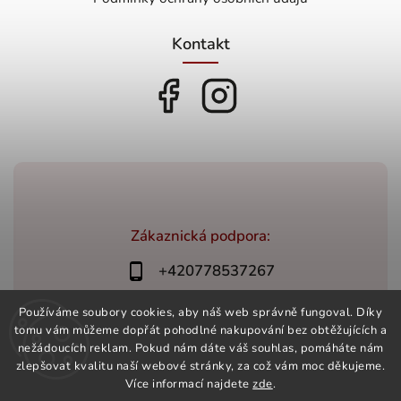
Kontakt
Zákaznická podpora:
+420778537267
bonovino@bonovino.cz
Používáme soubory cookies, aby náš web správně fungoval. Díky
tomu vám můžeme dopřát pohodlné nakupování bez obtěžujících a
nežádoucích reklam. Pokud nám dáte váš souhlas, pomáháte nám
zlepšovat kvalitu naší webové stránky, za což vám moc děkujeme.
Více informací najdete
zde
.
Copyright 2026
BonoVino.cz
. Všechna práva vyhrazena.