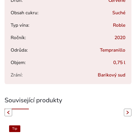
Druh
:
Červené
Obsah cukru
:
Suché
Typ vína
:
Roble
Ročník
:
2020
Odrůda
:
Tempranillo
Objem
:
0,75 l
Zrání
:
Barikový sud
Související produkty
evious
Next
Tip