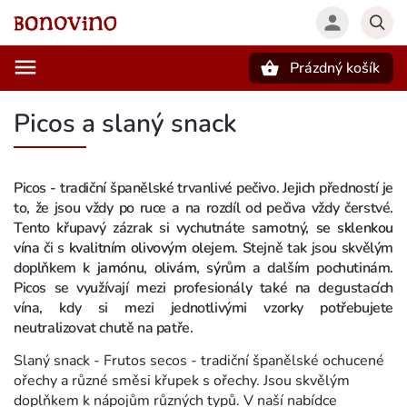
Prázdný košík
Hledat
Picos a slaný snack
Picos - tradiční španělské trvanlivé pečivo. Jejich předností je
to, že jsou vždy po ruce a na rozdíl od pečiva vždy čerstvé.
Tento křupavý zázrak si vychutnáte samotný,
se sklenkou
vína
či s
kvalitním olivovým olejem
. Stejně tak jsou skvělým
doplňkem k
jamónu
,
olivám
,
sýrům
a dalším pochutinám.
Picos se využívají mezi profesionály také na degustacích
vína, kdy si mezi jednotlivými vzorky potřebujete
neutralizovat chutě na patře.
Slaný snack - Frutos secos - tradiční španělské ochucené
ořechy a různé směsi křupek s ořechy. Jsou skvělým
doplňkem k nápojům různých typů. V naší nabídce