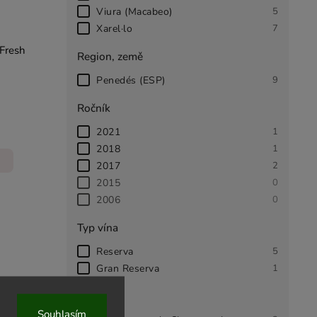
Viura (Macabeo)
5
Xarel·lo
7
Fresh
Region, země
Penedés (ESP)
9
Ročník
2021
1
2018
1
2017
2
2015
0
2006
0
Typ vína
Reserva
5
Gran Reserva
1
Zrání
Souhlasím