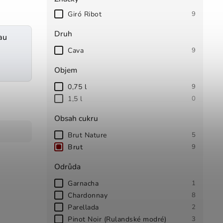
Giró Ribot
9
Druh
au
Cava
9
Objem
0,75 l
9
1,5 l
0
Obsah cukru
Brut Nature
5
Brut
9
Odrůda
Garnacha
1
Chardonnay
8
Parellada
2
Pinot Noir (Rulandské modré)
3