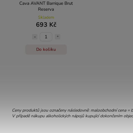
Cava AVANT Barrique Brut
Reserva
Skladem
693 Kč
Do košíku
Ceny produktů jsou označeny následovně: maloobchodní cena = 
V případě nákupu alkoholických nápojů kupující dokončením objedn