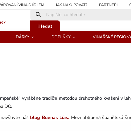
PÁROVÁNÍ VÍNA S JÍDLEM
JAK NAKUPOVAT?
PARTNEŘI
:
267
Hledat
DÁRKY
DOPLŇKY
VINAŘSKÉ REGION
„šampaňské“ vyráběné tradiční metodou druhotného kvašení v lah
va DO
.
navštivte náš
blog Buenas Lías.
Mezi oblíbená španělská šu