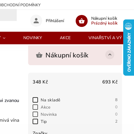
OBCHODNÍ PODMÍNKY
Nákupní košík
Přihlášení
Prázdný košík
Y
NOVINKY
AKCE
VINAŘSTVÍ A VÝROBC
Nákupní košík
348
Kč
693
Kč
Na skladě
8
vi zvanou
Akce
0
Novinka
0
mivá vína
Tip
2
Značky