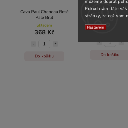
můžeme dopřát pohod
Pokud nám dáte váš 
Cava Paul Cheneau Rosé
Cava UMa Brut Gran Re
stránky, za což vám 
Pale Brut
Skladem
Skladem
Nastavení
515 Kč
368 Kč
Do košíku
Do košíku