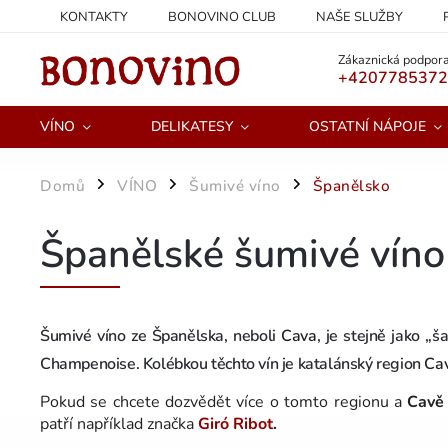
KONTAKTY
BONOVINO CLUB
NAŠE SLUŽBY
PODMÍNKY OCHRANY OSOBNÍCH ÚDAJŮ
Zákaznická podpora
+420778537
VÍNO
DELIKATESY
OSTATNÍ NÁPOJE
Domů
VÍNO
Šumivé víno
Španělsko
/
/
/
Španělské šumivé víno
Šumivé víno ze Španělska, neboli
Cava
, je stejně jako 
Champenoise. Kolébkou těchto vín je katalánský region
Ca
Pokud se chcete dozvědět více o tomto regionu a
Cavě
patří například značka
Giró Ribot
.