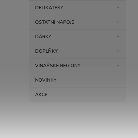
DELIKATESY
OSTATNÍ NÁPOJE
DÁRKY
DOPLŇKY
VINAŘSKÉ REGIONY
NOVINKY
AKCE