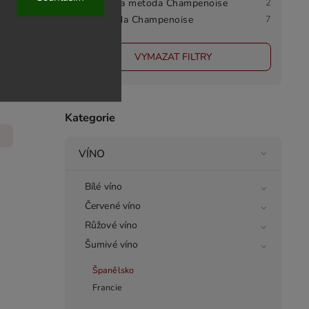
Barik a metoda Champenoise
2
Metoda Champenoise
7
é Brut
VYMAZAT FILTRY
Kategorie
VÍNO
Bílé víno
Červené víno
Růžové víno
Šumivé víno
Španělsko
Francie