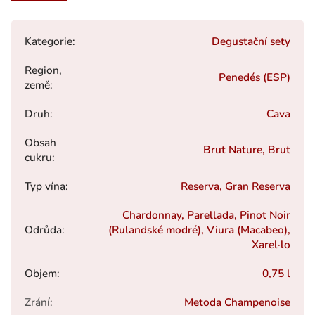
Kategorie
:
Degustační sety
Region,
Penedés (ESP)
země
:
Druh
:
Cava
Obsah
Brut Nature, Brut
cukru
:
Typ vína
:
Reserva, Gran Reserva
Chardonnay, Parellada, Pinot Noir
Odrůda
:
(Rulandské modré), Viura (Macabeo),
Xarel·lo
Objem
:
0,75 l
Zrání
:
Metoda Champenoise