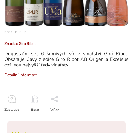
Kód:
TB-RI-E
Značka:
Giró Ribot
Degustační set 6 šumivých vín z vinařství Giró Ribot.
Obsahuje Cavy z edice Giró Ribot AB Origen a Excelsus
což jsou nejvyšší řady vinařství.
Detailní informace
Zeptat se
Hlídat
Sdílet