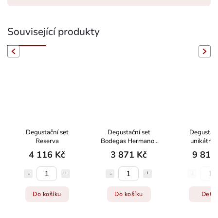
Související produkty
evious
Next
Degustační set
Degustační set
Degustačn
Reserva
Bodegas Hermanos
unikátníc
Peciña
4 116 Kč
3 871 Kč
9 813
Do košíku
Do košíku
Detai