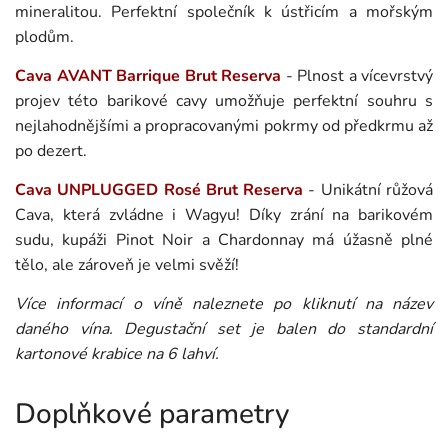
mineralitou. Perfektní společník k ústřicím a mořským
plodům.
Cava AVANT Barrique Brut Reserva
- Plnost a vícevrstvý
projev této barikové cavy umožňuje perfektní souhru s
nejlahodnějšími a propracovanými pokrmy od předkrmu až
po dezert.
Cava UNPLUGGED Rosé Brut Reserva
- Unikátní růžová
Cava, která zvládne i Wagyu! Díky zrání na barikovém
sudu, kupáži Pinot Noir a Chardonnay má úžasně plné
tělo, ale zároveň je velmi svěží!
Více informací o víně naleznete po kliknutí na název
daného vína. Degustační set je balen do standardní
kartonové krabice na 6 lahví.
Doplňkové parametry