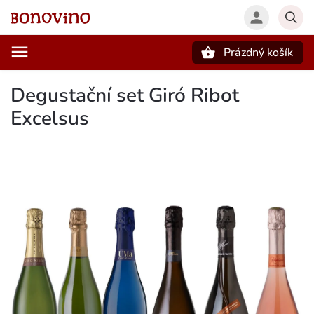
Prázdný košík
Hledat
Degustační set Giró Ribot
Excelsus