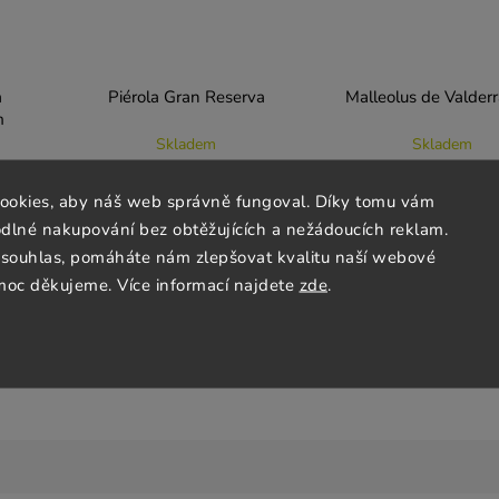
a
Piérola Gran Reserva
Malleolus de Valder
m
Skladem
Skladem
744 Kč
3 153 Kč
ookies, aby náš web správně fungoval. Díky tomu vám
lné nakupování bez obtěžujících a nežádoucích reklam.
souhlas, pomáháte nám zlepšovat kvalitu naší webové
Do košíku
Do košíku
moc děkujeme. Více informací najdete
zde
.