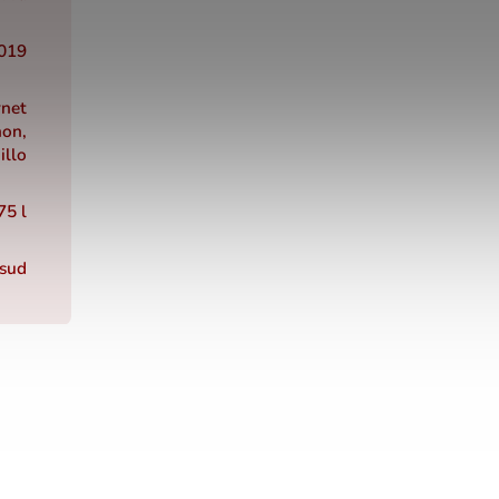
019
net
non,
illo
75 l
 sud