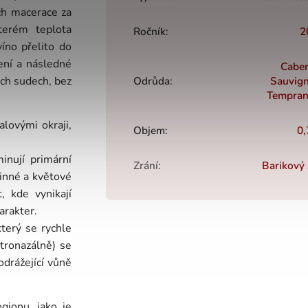
ch macerace za
terém teplota
Ročník
:
2
íno přelito do
ení a následné
Caber
ých sudech, bez
Odrůda
:
Sauvig
Tempran
lovými okraji,
Objem
:
0,
inují primární
Zrání
:
Barikový
inné a květové
, kde vynikají
arakter.
terý se rychle
etronazálně) se
drážející vůně
gionu, jako je