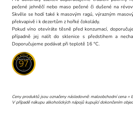
pečené jehněčí nebo maso pečené či dušené na révový
Skvěle se hodí také k masovým ragú, výrazným maso
překvapivě i k dezertům z hořké čokolády.
Pokud víno otevíráte těsně před konzumací, doporučuj
případně jej nalít do sklenice s předstihem a necha
Doporučujeme podávat při teplotě 16 °C.
Ceny produktů jsou označeny následovně: maloobchodní cena = 
V případě nákupu alkoholických nápojů kupující dokončením objedn