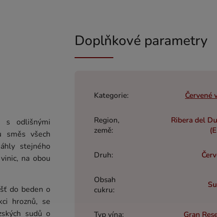
Doplňkové parametry
Kategorie
:
Červené 
Region,
Ribera del D
 s odlišnými
země
:
(
ou směs všech
sáhly stejného
Druh
:
Červ
 vinic, na obou
Obsah
Su
lášť do beden o
cukru
:
ci hroznů, se
zských sudů o
Typ vína
:
Gran Res