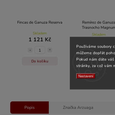
Fincas de Ganuza Reserva
Remírez de Ganuz
Trasnocho Magnu
Skladem
Skladem
1 121 Kč
7 562 Kč
Používáme soubory c
můžeme dopřát pohod
Pokud nám dáte váš 
Do košíku
Do košíku
stránky, za což vám 
Nastavení
Popis
Značka
Arzuaga