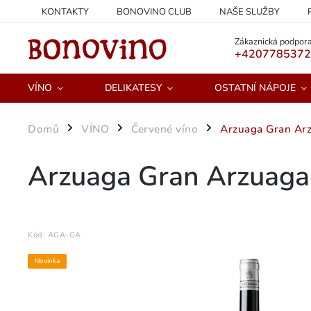
KONTAKTY
BONOVINO CLUB
NAŠE SLUŽBY
PODMÍNKY OCHRANY OSOBNÍCH ÚDAJŮ
Zákaznická podpora
+420778537
VÍNO
DELIKATESY
OSTATNÍ NÁPOJE
Domů
VÍNO
Červené víno
Arzuaga Gran Ar
/
/
/
Arzuaga Gran Arzuaga
Kód:
AGA-GA
Novinka