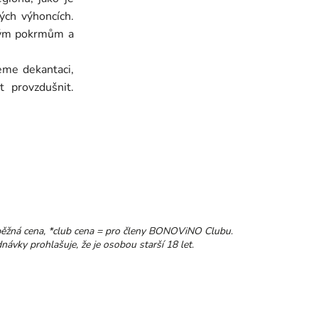
ch výhoncích.
vým pokrmům a
eme dekantaci,
t provzdušnit.
běžná cena, *club cena = pro členy BONOViNO Clubu.
ávky prohlašuje, že je osobou starší 18 let.