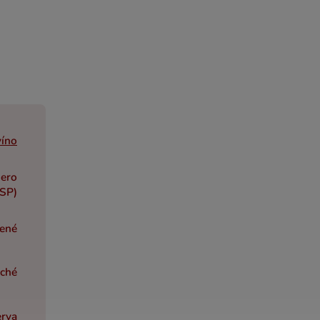
víno
uero
ESP)
ené
ché
erva