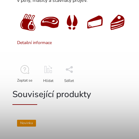
v plný, masitý a šťavnatý projev.
Detailní informace
Zeptat se
Hlídat
Sdílet
Související produkty
Novinka