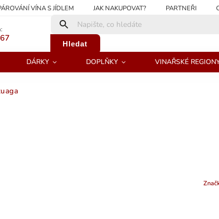
PÁROVÁNÍ VÍNA S JÍDLEM
JAK NAKUPOVAT?
PARTNEŘI
:
267
Hledat
DÁRKY
DOPLŇKY
VINAŘSKÉ REGION
zuaga
Znač