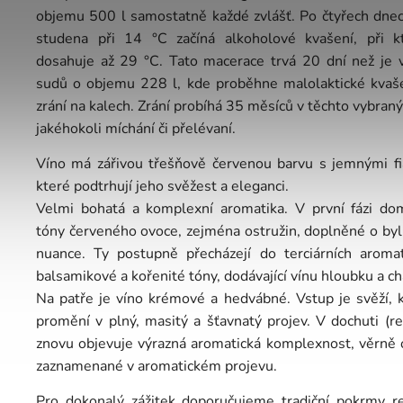
objemu 500 l samostatně každé zvlášť. Po čtyřech dne
studena při 14 °C začíná alkoholové kvašení, při k
dosahuje až 29 °C. Tato macerace trvá 20 dní než je v
sudů o objemu 228 l, kde proběhne malolaktické kvaš
zrání na kalech. Zrání probíhá 35 měsíců v těchto vybran
jakéhokoli míchání či přelévaní.
Víno má zářivou třešňově červenou barvu s jemnými fia
které podtrhují jeho svěžest a eleganci.
Velmi bohatá a komplexní aromatika. V první fázi dom
tóny červeného ovoce, zejména ostružin, doplněné o byl
nuance. Ty postupně přecházejí do terciárních aromat
balsamikové a kořenité tóny, dodávající vínu hloubku a ch
Na patře je víno krémové a hedvábné. Vstup je svěží, k
promění v plný, masitý a šťavnatý projev. V dochuti (r
znovu objevuje výrazná aromatická komplexnost, věrně o
zaznamenané v aromatickém projevu.
Pro dokonalý zážitek doporučujeme tradiční pokrmy re