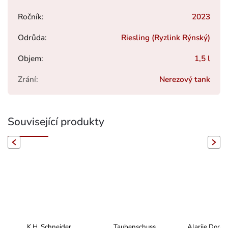
Ročník
:
2023
Odrůda
:
Riesling (Ryzlink Rýnský)
Objem
:
1,5 l
Zrání
:
Nerezový tank
Související produkty
evious
Next
K.H. Schneider
Taubenschuss
Alarije Dorad