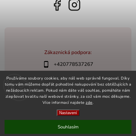
Zákaznická podpora:
+420778537267
bonovino@bonovino.cz
Používáme soubory cookies, aby náš web správně fungoval. Díky
tomu vám můžeme dopřát pohodlné nakupování bez obtěžujících a
nežádoucích reklam. Pokud nám dáte váš souhlas, pomáháte nám
zlepšovat kvalitu naší webové stránky, za což vám moc děkujeme.
Více informací najdete
zde
.
Copyright 2026
BonoVino.cz
. Všechna práva vyhrazena.
Vytvořil
Shoptet
| Design
Shoptak.cz
Nastavení
Souhlasím
OTEVŘENO PO - PÁ, 10:00 - 16:00