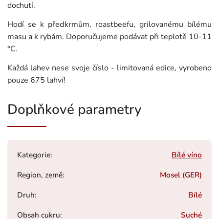
dochutí.
Hodí se k předkrmům, roastbeefu, grilovanému bílému
masu a k rybám. Doporučujeme podávat při teplotě 10-11
°C.
Každá lahev nese svoje číslo - limitovaná edice, vyrobeno
pouze 675 lahví!
Doplňkové parametry
Kategorie
:
Bílé víno
Region, země
:
Mosel (GER)
Druh
:
Bílé
Obsah cukru
:
Suché