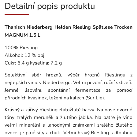
Detailní popis produktu
Thanisch Niederberg Helden Riesling Spätlese Trocken
MAGNUM 1,5 L
100% Riesling
Alkohol: 12 % obj.
Cukr: 6,4 g kyselina: 7,2 g
Selektivní sběr hroznů, výběr hroznů Rieslingu z
nejlepších vinic v Niederbergu. Velmi pozdní, ruční sklizeň.
Jemné lisování, spontánní fermentace za pomocí
přírodních kvasinek, ležení na kalech (Sur Lie).
Krásný a zářivý Riesling zlatožluté barvy. Na nose ovocné
tóny zralých meruněk a žlutého jablka. Na patře je víno
velmi minerální s lahodnými známkami zralého žlutého
ovoce; je plné síly a chuti. Velmi hravý Riesling s dlouhou