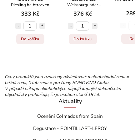
Riesling halbtrocken
Weissburgunder
Classic
289 
333 Kč
376 Kč
Detai
Do košíku
Do košíku
Ceny produktů jsou označeny následovně: maloobchodní cena =
běžná cena, *club cena = pro členy BONOViNO Clubu.
V případě nákupu alkoholických nápojů kupující dokončením
objednávky prohlašuje, že je osobou starší 18 let.
Aktuality
Ocenění Colmados from Spain
Degustace - POINTILLART-LEROY