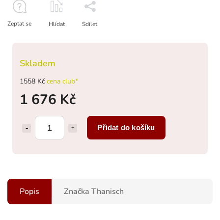
Zeptat se
Hlídat
Sdílet
Skladem
1558 Kč
cena club*
1 676 Kč
Přidat do košíku
Popis
Značka
Thanisch