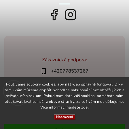
Zákaznická podpora:
+420778537267
bonovino@bonovino.cz
Používáme soubory cookies, aby náš web správně fungoval. Díky
tomu vám můžeme dopřát pohodlné nakupování bez obtěžujících a
nežádoucích reklam. Pokud nám dáte váš souhlas, pomáháte nám
zlepšovat kvalitu naší webové stránky, za což vám moc děkujeme.
Více informací najdete
zde
.
Copyright 2026
BonoVino.cz
. Všechna práva vyhrazena.
Vytvořil
Shoptet
| Design
Shoptak.cz
Nastavení