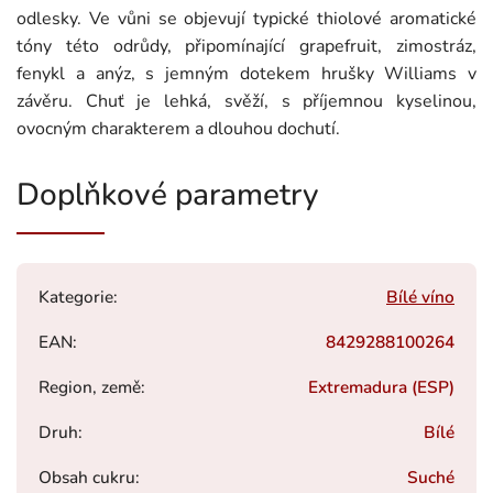
odlesky. Ve vůni se objevují typické thiolové aromatické
tóny této odrůdy, připomínající grapefruit, zimostráz,
fenykl a anýz, s jemným dotekem hrušky Williams v
závěru. Chuť je lehká, svěží, s příjemnou kyselinou,
ovocným charakterem a dlouhou dochutí.
Doplňkové parametry
Kategorie
:
Bílé víno
EAN
:
8429288100264
Region, země
:
Extremadura (ESP)
Druh
:
Bílé
Obsah cukru
:
Suché