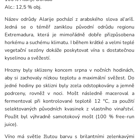
Alc.: 12,5 % obj.
Název odrůdy Alarije pochází z arabského slova al‘arīš.
Jedná se o téměř zaniklou původní odrůdu regionu
Extremadura, která je mimořádně dobře přizpůsobena
horkému a suchému klimatu. I během krátké a velmi teplé
vegetační sezóny dokáže poskytovat vína s dostatečnou
kyselinou a svěžestí.
Hrozny byly sklizeny koncem srpna v nočních hodinách,
aby si zachovaly nízkou teplotu a maximální svěžest. Do
jedné hodiny po sklizni byly zcela odstopkovány a jemně
podrceny, rovněž v noci. Mošt následně maceroval a
fermentoval při kontrolované teplotě 12 °C, za použití
selektovaných původních kvasinek z vlastního vinařství.
Použit byl výhradně samotokový mošt (100 % free-run
juice).
Víno má světle žlutou barvu s brilantními zelenkavými