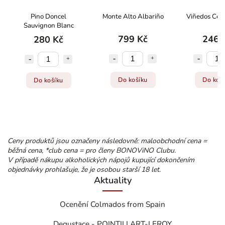
Pino Doncel
Monte Alto Albariño
Viñedos Cen
Sauvignon Blanc
799 Kč
246 
280 Kč
Do košíku
Do koš
Do košíku
Ceny produktů jsou označeny následovně: maloobchodní cena =
běžná cena, *club cena = pro členy BONOViNO Clubu.
V případě nákupu alkoholických nápojů kupující dokončením
objednávky prohlašuje, že je osobou starší 18 let.
Aktuality
Ocenění Colmados from Spain
Degustace - POINTILLART-LEROY