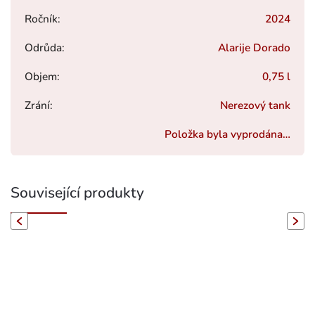
Ročník
:
2024
Odrůda
:
Alarije Dorado
Objem
:
0,75 l
Zrání
:
Nerezový tank
Položka byla vyprodána…
Související produkty
evious
Next