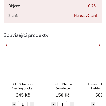
Objem
:
0,75 l
Zrání
:
Nerezový tank
Související produkty
evious
Next
K.H. Schneider
Zaleo Blanco
Thanisch Ni
Riesling trocken
Semidulce
Helden Ri
Spätlese T
345 Kč
150 Kč
507 