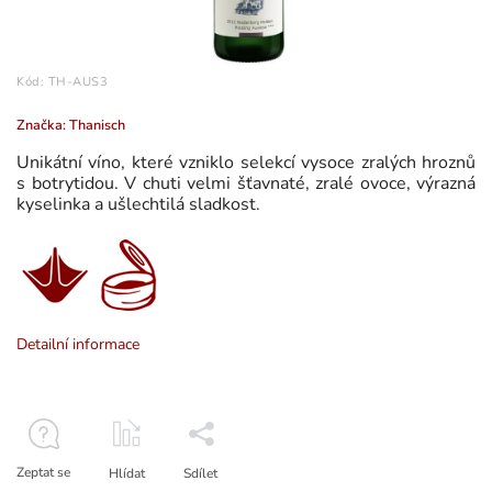
Kód:
TH-AUS3
Značka:
Thanisch
Unikátní víno, které vzniklo selekcí vysoce zralých hroznů
s botrytidou. V chuti velmi šťavnaté, zralé ovoce, výrazná
kyselinka a ušlechtilá sladkost.
Detailní informace
Zeptat se
Hlídat
Sdílet