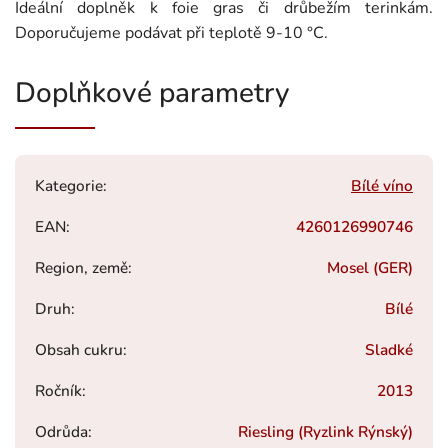
Ideální doplněk k foie gras či drůbežím terinkám.
Doporučujeme podávat při teplotě 9-10 °C.
Doplňkové parametry
Kategorie
:
Bílé víno
EAN
:
4260126990746
Region, země
:
Mosel (GER)
Druh
:
Bílé
Obsah cukru
:
Sladké
Ročník
:
2013
Odrůda
:
Riesling (Ryzlink Rýnský)