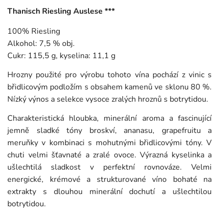
Thanisch Riesling Auslese ***
100% Riesling
Alkohol: 7,5 % obj.
Cukr: 115,5 g, kyselina: 11,1 g
Hrozny použité pro výrobu tohoto vína pochází z vinic s
břidlicovým podložím s obsahem kamenů ve sklonu 80 %.
Nízký výnos a selekce vysoce zralých hroznů s botrytidou.
Charakteristická hloubka, minerální aroma a fascinující
jemně sladké tóny broskví, ananasu, grapefruitu a
meruňky v kombinaci s mohutnými břidlicovými tóny. V
chuti velmi šťavnaté a zralé ovoce. Výrazná kyselinka a
ušlechtilá sladkost v perfektní rovnováze. Velmi
energické, krémové a strukturované víno bohaté na
extrakty s dlouhou minerální dochutí a ušlechtilou
botrytidou.