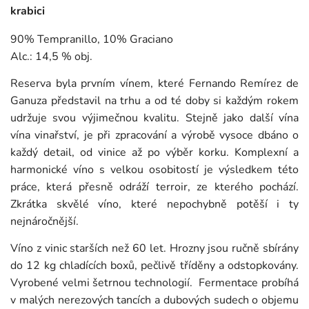
krabici
90% Tempranillo, 10% Graciano
Alc.: 14,5 % obj.
Reserva byla prvním vínem, které Fernando Remírez de
Ganuza představil na trhu a od té doby si každým rokem
udržuje svou výjimečnou kvalitu. Stejně jako další vína
vína vinařství, je při zpracování a výrobě vysoce dbáno o
každý detail, od vinice až po výběr korku. Komplexní a
harmonické víno s velkou osobitostí je výsledkem této
práce, která přesně odráží terroir, ze kterého pochází.
Zkrátka skvělé víno, které nepochybně potěší i ty
nejnáročnější.
Víno z vinic starších než 60 let. Hrozny jsou ručně sbírány
do 12 kg chladících boxů, pečlivě tříděny a odstopkovány.
Vyrobené velmi šetrnou technologií. Fermentace probíhá
v malých nerezových tancích a dubových sudech o objemu