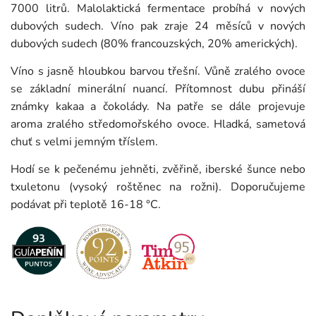
7000 litrů. Malolaktická fermentace probíhá v nových
dubových sudech. Víno pak zraje 24 měsíců v nových
dubových sudech (80% francouzských, 20% amerických).
Víno s jasně hloubkou barvou třešní. Vůně zralého ovoce
se základní minerální nuancí. Přítomnost dubu přináší
známky kakaa a čokolády. Na patře se dále projevuje
aroma zralého středomořského ovoce. Hladká, sametová
chuť s velmi jemným tříslem.
Hodí se k pečenému jehněti, zvěřině, iberské šunce nebo
txuletonu (vysoký roštěnec na rožni). Doporučujeme
podávat při teplotě 16-18 °C.