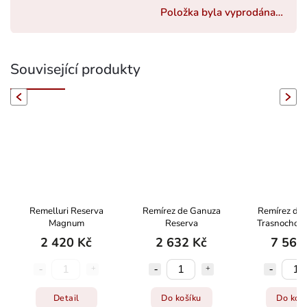
Položka byla vyprodána…
Související produkty
evious
Next
Remelluri Reserva
Remírez de Ganuza
Remírez de
Magnum
Reserva
Trasnocho 
2 420 Kč
2 632 Kč
7 562
Detail
Do košíku
Do koš