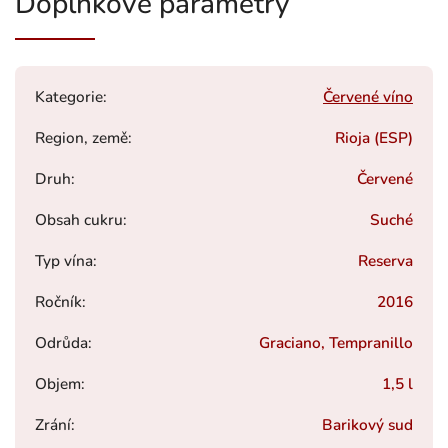
Doplňkové parametry
Kategorie
:
Červené víno
Region, země
:
Rioja (ESP)
Druh
:
Červené
Obsah cukru
:
Suché
Typ vína
:
Reserva
Ročník
:
2016
Odrůda
:
Graciano, Tempranillo
Objem
:
1,5 l
Zrání
:
Barikový sud