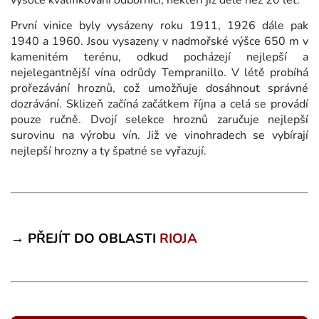
vysoce kvalifikovaní odborníci, někteří již déle než 20 let.
První vinice byly vysázeny roku 1911, 1926 dále pak
1940 a 1960. Jsou vysazeny v nadmořské výšce 650 m v
kamenitém terénu, odkud pocházejí nejlepší a
nejelegantnější vína odrůdy Tempranillo. V létě probíhá
prořezávání hroznů, což umožňuje dosáhnout správné
dozrávání. Sklizeň začíná začátkem října a celá se provádí
pouze ručně. Dvojí selekce hroznů zaručuje nejlepší
surovinu na výrobu vín. Již ve vinohradech se vybírají
nejlepší hrozny a ty špatné se vyřazují.
→ PŘEJÍT DO OBLASTI
RIOJA