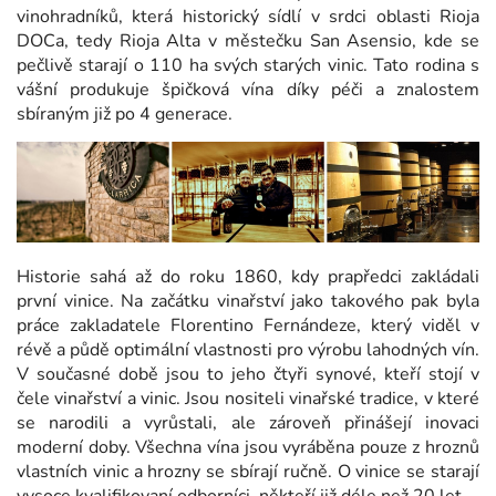
vinohradníků, která historický sídlí v srdci oblasti Rioja
DOCa, tedy Rioja Alta v městečku San Asensio, kde se
pečlivě starají o 110 ha svých starých vinic. Tato rodina s
vášní produkuje špičková vína díky péči a znalostem
sbíraným již po 4 generace.
Historie sahá až do roku 1860, kdy prapředci zakládali
první vinice. Na začátku vinařství jako takového pak byla
práce zakladatele Florentino Fernándeze, který viděl v
révě a půdě optimální vlastnosti pro výrobu lahodných vín.
V současné době jsou to jeho čtyři synové, kteří stojí v
čele vinařství a vinic. Jsou nositeli vinařské tradice, v které
se narodili a vyrůstali, ale zároveň přinášejí inovaci
moderní doby. Všechna vína jsou vyráběna pouze z hroznů
vlastních vinic a hrozny se sbírají ručně. O vinice se starají