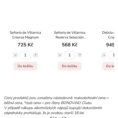
Señorío de Villarrica
Señorío de Villarrica
Delicia de
Crianza Magnum
Reserva Selección
Crian
Especial
725 Kč
568 Kč
949 
Do košíku
Do košíku
Do koš
Ceny produktů jsou označeny následovně: maloobchodní cena =
běžná cena, *club cena = pro členy BONOViNO Clubu.
V případě nákupu alkoholických nápojů kupující dokončením
objednávky prohlašuje, že je osobou starší 18 let.