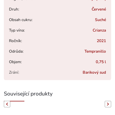
Druh
:
Červené
Obsah cukru
:
Suché
Typ vína
:
Crianza
Ročník
:
2021
Odrůda
:
Tempranillo
Objem
:
0,75 l
Zrání
:
Barikový sud
Související produkty
evious
Next