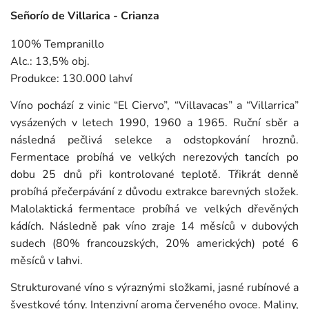
Señorío de Villarica - Crianza
100% Tempranillo
Alc.: 13,5% obj.
Produkce: 130.000 lahví
Víno pochází z vinic “El Ciervo”, “Villavacas” a “Villarrica”
vysázených v letech 1990, 1960 a 1965. Ruční sběr a
následná pečlivá selekce a odstopkování hroznů.
Fermentace probíhá ve velkých nerezových tancích po
dobu 25 dnů při kontrolované teplotě. Třikrát denně
probíhá přečerpávání z důvodu extrakce barevných složek.
Malolaktická fermentace probíhá ve velkých dřevěných
kádích. Následně pak víno zraje 14 měsíců v dubových
sudech (80% francouzských, 20% amerických) poté 6
měsíců v lahvi.
Strukturované víno s výraznými složkami, jasné rubínové a
švestkové tóny. Intenzivní aroma červeného ovoce. Maliny,