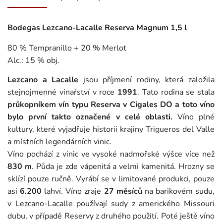
Bodegas Lezcano-Lacalle Reserva Magnum 1,5 l
80 % Tempranillo + 20 % Merlot
Alc.: 15 % obj.
Lezcano a Lacalle
jsou příjmení rodiny, která založila
stejnojmenné vinařství v roce
1991
. Tato rodina se stala
průkopníkem vín typu Reserva v Cigales DO a toto víno
bylo první takto označené v celé oblasti.
Víno plné
kultury, které vyjadřuje historii krajiny Trigueros del Valle
a místních legendárních vinic.
Víno pochází z vinic ve vysoké nadmořské výšce více než
830 m
. Půda je zde vápenitá a velmi kamenitá. Hrozny se
sklízí pouze ručně. Vyrábí se v limitované produkci, pouze
asi
6.200
lahví. Víno zraje
27 měsíců
na barikovém sudu,
v Lezcano-Lacalle používají sudy z amerického Missouri
dubu, v případě Reservy z druhého použití. Poté ještě víno