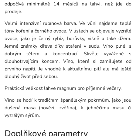
odpočívá minimálně 14 měsíců na lahvi, než jde do
prodeje.
Velmi intenzivní rubínová barva. Ve vůni najdeme teplé
tóny koření a černého ovoce. V ústech se objevuje vyzrálé
ovoce, jako je černý rybíz, borůvky, višně a také džem.
Jemné známky dřeva díky staření v sudu. Víno plné, s
dobrým tělem a koncentrací. Skvěle vyvážené s
dlouhotrvajícím koncem. Víno, které si zamilujete od
prvního napití. Je vhodné k aktuálnímu pití ale má ještě
dlouhý život před sebou.
Praktická velikost lahve magnum pro příjemné večery.
Víno se hodí k tradičním španělským pokrmům, jako jsou
dušená masa (hovězí, zvěřina), k jehněčímu masu či
vyzrálým sýrům.
Doplňkové parametry