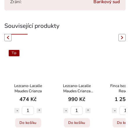
Zrání
:
Barikový sud
Související produkty
evious
Next
Tip
Lezcano-Lacalle
Lezcano-Lacalle
Finca Iscor
Maudes Crianza
Maudes Crianza
Reser
Magnum
474 Kč
990 Kč
1 258
Do košíku
Do košíku
Do koš