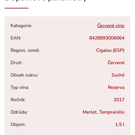
Kategorie
:
Červené víno
EAN
:
8428893006664
Region, země
:
Cigales (ESP)
Druh
:
Červené
Obsah cukru
:
Suché
Typ vína
:
Reserva
Ročník
:
2017
Odrůda
:
Merlot, Tempranillo
Objem
:
1,5 l