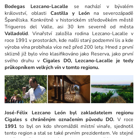
Bodegas Lezcano-Lacalle
se nachází v bývalém
království, oblasti
Castilla y León
na severozápadě
Španělska. Konkrétně v historickém středověkém městě
Trigueros del Valle, asi 30 km severně od města
Valladolid
. Vinařství založila rodina Lezcano-Lacalle v
roce 1991 v prostorách, kde našli starý podzemní lis a kde
výroba vína probíhala více než před 200 lety. Hned z první
sklizně již bylo víno klasifikováno jako Reserva, jako první
svého druhu v
Cigales DO, Lezcano-Lacalle je tedy
průkopníkem velkých vín v tomto regionu.
José-Félix Lezcano León byl zakladatelem regionu
Cigales s chráněným označením původu DO.
V roce
1991
to byl on kdo shromáždil místní vinaře, sjednotil
tento region a stal se také prvním prezidentem. Ve stejné