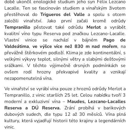
době ukončil enologické studium jeho syn Félix Lezcano
Lacalle. Ten se fascinován studiem a vinařským životem
přestěhoval do
Trigueros del Valle
a spolu s otcem
založili vinařství. Jako první začali kromě odrůdy
Tempranillo
pěstovat také odrůdu
Merlot
a vyrábět
kvalitní víno typu Reserva pod značkou Lezcano-Lacalle.
Vlastní vinice se nachází v bájném
Pago de
Valdeátima
,
ve výšce více než 830 m nad mořem
, na
převážně štěrkovém podloží. Klima je zde kontinentální, s
velkými výkyvy teplot, silnými větry a slabými dešťovými
srážkami. V těchto výjimečně drsných podmínkách se
ovšem rodí hrozny překvapivé kvality a vznikají
nezapomenutelná vína.
Ve vinařství se vyrábí vína pouze z hroznů odrůdy Merlot a
Tempranillo, z vinic starších 25 let. Celou nabídku tvoří 3
moderní a exkluzivní vína –
Maudes, Lezcano-Lacalles
Reserva a DÚ Reserva.
Zrání probíhá v barikových
dubových sudech, dle typu 12 až 30 měsíců. Vína plná
kultury, která vyjadřují historii této krajiny a legendárních
vinic.