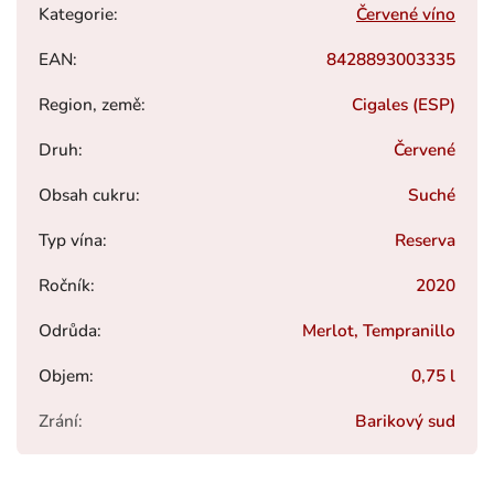
Kategorie
:
Červené víno
EAN
:
8428893003335
Region, země
:
Cigales (ESP)
Druh
:
Červené
Obsah cukru
:
Suché
Typ vína
:
Reserva
Ročník
:
2020
Odrůda
:
Merlot, Tempranillo
Objem
:
0,75 l
Zrání
:
Barikový sud