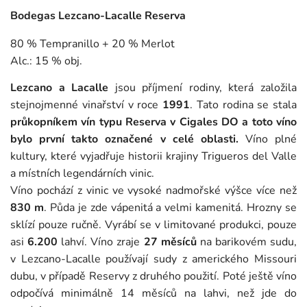
Bodegas Lezcano-Lacalle Reserva
80 % Tempranillo + 20 % Merlot
Alc.: 15 % obj.
Lezcano a Lacalle
jsou příjmení rodiny, která založila
stejnojmenné vinařství v roce
1991
. Tato rodina se stala
průkopníkem vín typu Reserva v Cigales DO a toto víno
bylo první takto označené v celé oblasti.
Víno plné
kultury, které vyjadřuje historii krajiny Trigueros del Valle
a místních legendárních vinic.
Víno pochází z vinic ve vysoké nadmořské výšce více než
830 m
. Půda je zde vápenitá a velmi kamenitá. Hrozny se
sklízí pouze ručně. Vyrábí se v limitované produkci, pouze
asi
6.200
lahví. Víno zraje
27 měsíců
na barikovém sudu,
v Lezcano-Lacalle používají sudy z amerického Missouri
dubu, v případě Reservy z druhého použití. Poté ještě víno
odpočívá minimálně 14 měsíců na lahvi, než jde do