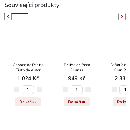
Související produkty
evious
Next
Chobeo de Peciña
Delicia de Baco
Señorío de 
Tinto de Autor
Crianza
Gran Res
Magn
1 024 Kč
949 Kč
2 339
Do košíku
Do košíku
Do koš