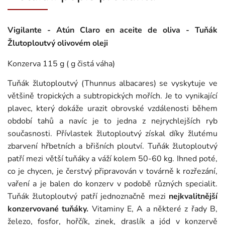
Vigilante - Atún Claro en aceite de oliva - Tuňák
Žlutoploutvý olivovém oleji
Konzerva 115 g ( g čistá váha)
Tuňák žlutoploutvý (Thunnus albacares) se vyskytuje ve
většině tropických a subtropických mořích. Je to vynikající
plavec, který dokáže urazit obrovské vzdálenosti během
období tahů a navíc je to jedna z nejrychlejších ryb
současnosti. Přívlastek žlutoploutvý získal díky žlutému
zbarvení hřbetních a břišních ploutví. Tuňák žlutoploutvý
patří mezi větší tuňáky a váží kolem 50-60 kg. Ihned poté,
co je chycen, je čerstvý připravován v továrně k rozřezání,
vaření a je balen do konzerv v podobě různých specialit.
Tuňák žlutoploutvý patří jednoznačně mezi
nejkvalitnější
konzervované tuňáky.
Vitaminy E, A a některé z řady B,
železo, fosfor, hořčík, zinek, draslík a jód v konzervě