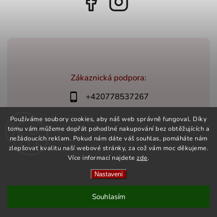
Zákaznická podpora:
+420778537267
bonovino@bonovino.cz
Používáme soubory cookies, aby náš web správně fungoval. Díky
tomu vám můžeme dopřát pohodlné nakupování bez obtěžujících a
nežádoucích reklam. Pokud nám dáte váš souhlas, pomáháte nám
zlepšovat kvalitu naší webové stránky, za což vám moc děkujeme.
Více informací najdete
zde
.
Copyright 2026
BonoVino.cz
. Všechna práva vyhrazena.
Vytvořil
Shoptet
| Design
Shoptak.cz
Nastavení
Souhlasím
OTEVŘENO PO - PÁ, 10:00 - 16:00