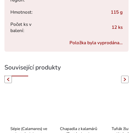
Hmotnost
:
115 g
Počet ks v
12 ks
balení
:
Položka byla vyprodána…
Související produkty
evious
Next
Sépie (Calamares) ve
Chapadla z kalamárů
Tuňák žluto