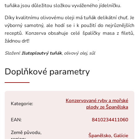
tuňáka jsou důležitou složkou vyváženého jídelníčku.
Díky kvalitnímu olivovému oleji má tuňák delikátní chuť. Je
výborný samotný, ale hodí se i k použití do nejrůznějších
receptů. Konzerva obsahuje celé špalíčky masa z filetů,
žádnou drť!
Složení:
žlutoploutvý tuňák
, olivový olej, sůl
Doplňkové parametry
Konzervované ryby a mořské
Kategorie
:
plody ze Španělska
EAN
:
8410234411060
Země původu,
Španělsko, Galície
region
: