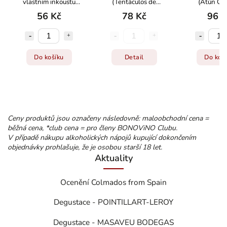
vlastním inkoustu
(Tentáculos de
(Atún Cla
kousky
calamar) v rostlinném
rostlinném ol
56 Kč
78 Kč
96 K
oleji
Do košíku
Detail
Do koš
Ceny produktů jsou označeny následovně: maloobchodní cena =
běžná cena, *club cena = pro členy BONOViNO Clubu.
V případě nákupu alkoholických nápojů kupující dokončením
objednávky prohlašuje, že je osobou starší 18 let.
Aktuality
Ocenění Colmados from Spain
Degustace - POINTILLART-LEROY
Degustace - MASAVEU BODEGAS