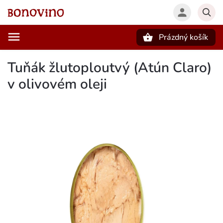
Prázdný košík
Hledat
Tuňák žlutoploutvý (Atún Claro)
v olivovém oleji