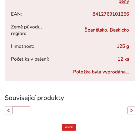
pěny
EAN
:
8412769101256
Země původu,
Španělsko, Baskicko
region
:
Hmotnost
:
125 g
Počet ks v balení
:
12 ks
Položka byla vyprodána…
Související produkty
evious
Next
Akce