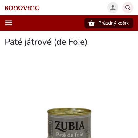
Prázdný košík
Hledat
Paté játrové (de Foie)