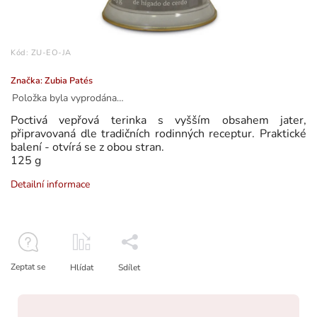
Kód:
ZU-EO-JA
Značka:
Zubia Patés
Položka byla vyprodána…
Poctivá vepřová terinka s vyšším obsahem jater,
připravovaná dle tradičních rodinných receptur. Praktické
balení - otvírá se z obou stran.
125 g
Detailní informace
Zeptat se
Hlídat
Sdílet