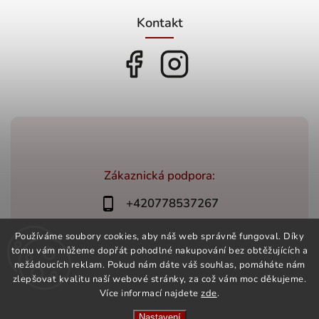
Kontakt
Zákaznická podpora:
+420778537267
bonovino@bonovino.cz
Používáme soubory cookies, aby náš web správně fungoval. Díky
tomu vám můžeme dopřát pohodlné nakupování bez obtěžujících a
nežádoucích reklam. Pokud nám dáte váš souhlas, pomáháte nám
zlepšovat kvalitu naší webové stránky, za což vám moc děkujeme.
Více informací najdete
zde
.
Copyright 2026
BonoVino.cz
. Všechna práva vyhrazena.
Vytvořil
Shoptet
| Design
Shoptak.cz
Nastavení