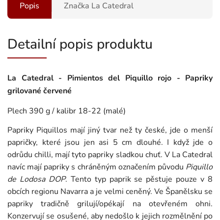
Popis
Značka
La Catedral
Detailní popis produktu
La Catedral - Pimientos del Piquillo rojo - Papriky
grilované červené
Plech 390 g / kalibr 18-22 (malé)
Papriky Piquillos mají jiný tvar než ty české, jde o menší
papričky, které jsou jen asi 5 cm dlouhé. I když jde o
odrůdu chilli, mají tyto papriky sladkou chuť. V La Catedral
navíc mají papriky s chráněným označením původu
Piquillo
de Lodosa DOP
. Tento typ paprik se pěstuje pouze v 8
obcích regionu Navarra a je velmi ceněný. Ve Španělsku se
papriky tradičně grilují/opékají na otevřeném ohni.
Konzervují se osušené, aby nedošlo k jejich rozmělnění po