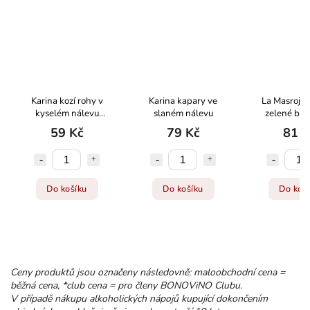
Karina kozí rohy v
Karina kapary ve
La Masrojan
kyselém nálevu
slaném nálevu
zelené bo
(Guindillas)
Hojibla
59 Kč
79 Kč
81 K
Do košíku
Do košíku
Do koš
Ceny produktů jsou označeny následovně: maloobchodní cena =
běžná cena, *club cena = pro členy BONOViNO Clubu.
V případě nákupu alkoholických nápojů kupující dokončením