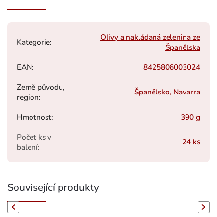
Olivy a nakládaná zelenina ze
Kategorie
:
Španělska
EAN
:
8425806003024
Země původu,
Španělsko, Navarra
region
:
Hmotnost
:
390 g
Počet ks v
24 ks
balení
:
Související produkty
evious
Next