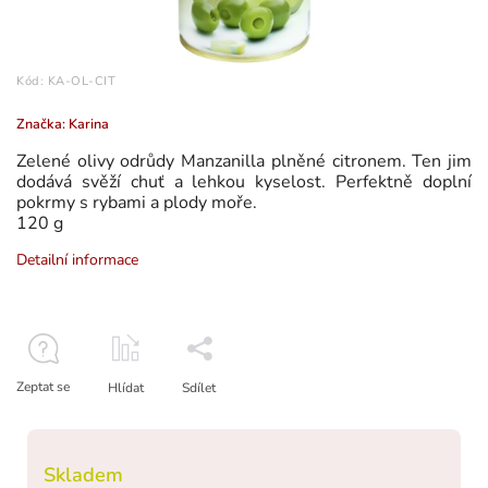
Kód:
KA-OL-CIT
Značka:
Karina
Zelené olivy odrůdy Manzanilla plněné citronem. Ten jim
dodává svěží chuť a lehkou kyselost. Perfektně doplní
pokrmy s rybami a plody moře.
120 g
Detailní informace
Zeptat se
Hlídat
Sdílet
Skladem