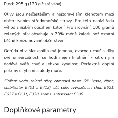
Plech 295 g (120 g čistá váha)
Olivy jsou nejčastějším a nejzdravějším klenotem mezi
občerstvením středomořské stravy. Pro tělo nabízí řadu
výhod s nízkým obsahem kalorií. Pro srovnání, 100 gramů
zelených oliv obsahuje o 70% méně kalorií než ostatní
běžně konzumované občerstvení.
Odrůda oliv Manzanilla má jemnou, ovocnou chuť a díky
své univerzálnosti se hodí nejen k plnění - citron jim
dodává svěží chuť a lehkou kyselost. Perfektně doplní
pokrmy s rybami a plody moře.
Složení: voda, zelené olivy, citronová pasta 6% (voda, citron,
stabilizátor E401 a E412), sůl, cukr, zvýrazňovač chuti E621,
E627 a E631, E330, aroma, antioxidant E300
Doplňkové parametry