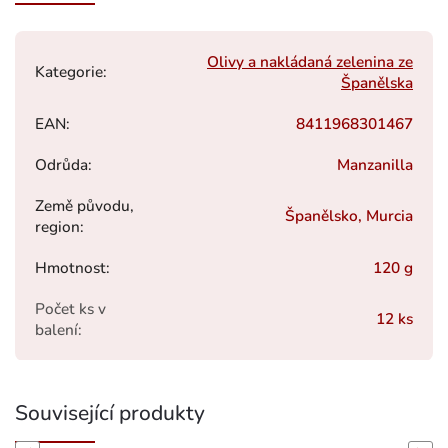
Olivy a nakládaná zelenina ze
Kategorie
:
Španělska
EAN
:
8411968301467
Odrůda
:
Manzanilla
Země původu,
Španělsko, Murcia
region
:
Hmotnost
:
120 g
Počet ks v
12 ks
balení
:
Související produkty