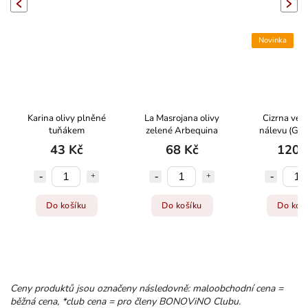
evious
Next
Novinka
Karina olivy plněné
La Masrojana olivy
Cizrna ve 
tuňákem
zelené Arbequina
nálevu (Ga
Pedrosill
43 Kč
68 Kč
120 
Do košíku
Do košíku
Do koš
Ceny produktů jsou označeny následovně: maloobchodní cena =
běžná cena, *club cena = pro členy BONOViNO Clubu.