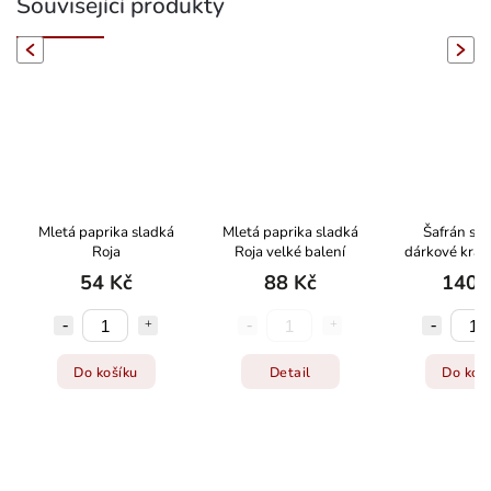
Související produkty
evious
Next
Mletá paprika sladká
Mletá paprika sladká
Šafrán suš
Roja
Roja velké balení
dárkové krab
mg
54 Kč
88 Kč
140 
Do košíku
Detail
Do koš