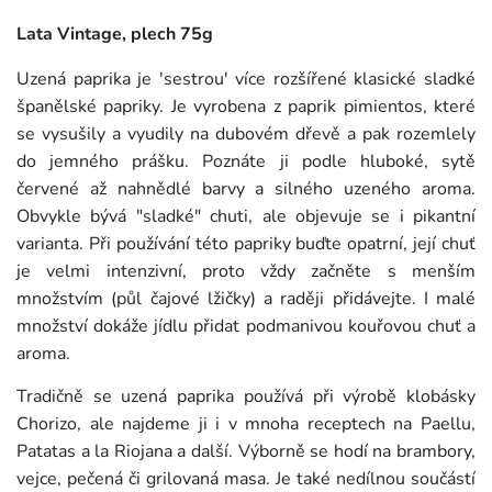
Lata Vintage, plech 75g
Uzená paprika je 'sestrou' více rozšířené klasické sladké
španělské papriky. Je vyrobena z paprik pimientos, které
se vysušily a vyudily na dubovém dřevě a pak rozemlely
do jemného prášku. Poznáte ji podle hluboké, sytě
červené až nahnědlé barvy a silného uzeného aroma.
Obvykle bývá "sladké" chuti, ale objevuje se i pikantní
varianta. Při používání této papriky buďte opatrní, její chuť
je velmi intenzivní, proto vždy začněte s menším
množstvím (půl čajové lžičky) a raději přidávejte. I malé
množství dokáže jídlu přidat podmanivou kouřovou chuť a
aroma.
Tradičně se uzená paprika používá při výrobě klobásky
Chorizo, ale najdeme ji i v mnoha receptech na Paellu,
Patatas a la Riojana a další. Výborně se hodí na brambory,
vejce, pečená či grilovaná masa. Je také nedílnou součástí