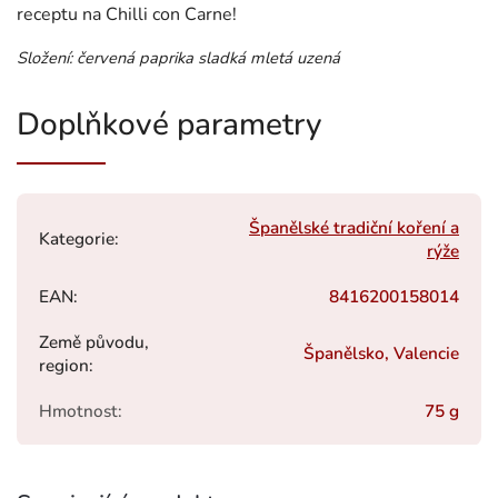
receptu na Chilli con Carne!
Složení: červená paprika sladká mletá uzená
Doplňkové parametry
Španělské tradiční koření a
Kategorie
:
rýže
EAN
:
8416200158014
Země původu,
Španělsko, Valencie
region
:
Hmotnost
:
75 g