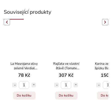
Související produkty
evious
Next
La Masrojana olivy
Rajčata ve vlastní
Karina zele
zelené Verdial
šťávě (Tomate
špízky Band
Aliñadas
natural) velká
78 Kč
307 Kč
150 
Do košíku
Do košíku
Do koš