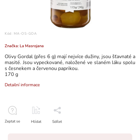
Kód:
MA-OS-GOA
Značka:
La Masrojana
Olivy Gordal (přes 6 g) mají nejvíce dužiny, jsou šťavnaté a
masité. Jsou vypeckované, naložené ve slaném láku spolu
s česnekem a červenou paprikou.
170 g
Detailní informace
Zeptat se
Hlídat
Sdílet