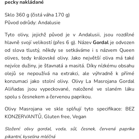
pecky nakládané
Sklo 360 g (čistá váha 170 g)
Původ odrůdy: Andalusie
Tyto olivy, jejichž původ je v Andalusii, jsou rozdílné
hlavně svojí velikostí (přes 6 g). Název
Gordal
je odvozen
od slova tlustý, někdy se setkáváme i s názvem Queen
olives, tedy královské olivy. Jako největší oliva má také
nejvíce dužiny, je šťavnatá a masitá. Díky nízkému obsahu
olejů se nepoužívá na extrakci, ale výhradně k přímé
konzumaci jako stolní olivy. Olivy La Masrojana Gordal
Aliñadas jsou vypeckované, naložené ve slaném láku
spolu s česnekem a červenou paprikou.
Olivy Masrojana ve skle splňují tyto specifikace: BEZ
KONZERVANTŮ, Gluten free, Vegan
Složení: olivy gordal, voda, sůl, česnek, červená paprika
pikantní, kyselina mléčná