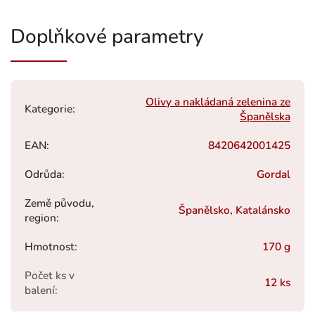
Doplňkové parametry
Olivy a nakládaná zelenina ze
Kategorie
:
Španělska
EAN
:
8420642001425
Odrůda
:
Gordal
Země původu,
Španělsko, Katalánsko
region
:
Hmotnost
:
170 g
Počet ks v
12 ks
balení
: