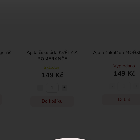
riliáš
Ajala čokoláda KVĚTY A
Ajala čokoláda MOŘ
POMERANČE
Vyprodáno
Skladem
149 Kč
149 Kč
Detail
Do košíku