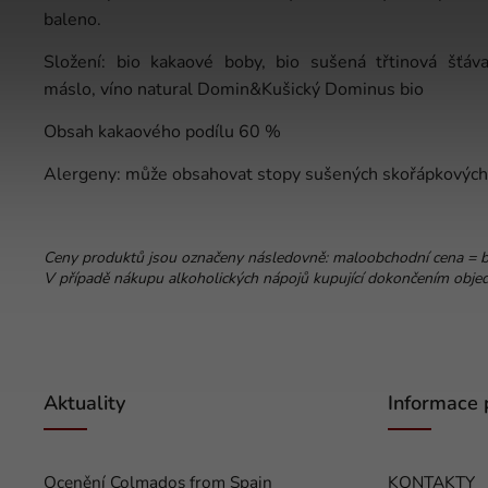
baleno.
Složení: bio kakaové boby, bio sušená třtinová šťáv
máslo, víno natural Domin&Kušický Dominus bio
Obsah kakaového podílu 60 %
Alergeny: může obsahovat stopy sušených skořápkových
Ceny produktů jsou označeny následovně: maloobchodní cena = 
V případě nákupu alkoholických nápojů kupující dokončením objedn
Aktuality
Informace 
Ocenění Colmados from Spain
KONTAKTY