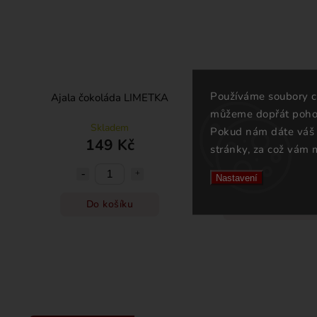
Používáme soubory c
Ajala čokoláda LIMETKA
Káva INTENSIVE 10
Arabica 250g
můžeme dopřát pohod
Skladem
Pokud nám dáte váš 
Skladem
149 Kč
278 Kč
stránky, za což vám 
Nastavení
Do košíku
Do košíku