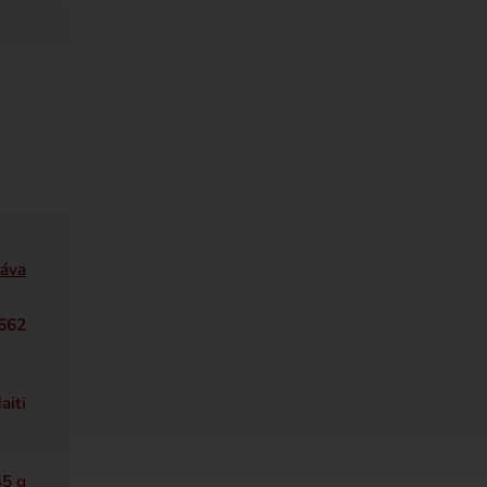
káva
662
aiti
45 g