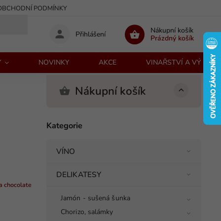
OBCHODNÍ PODMÍNKY
Nákupní košík
Přihlášení
Prázdný košík
Y
NOVINKY
AKCE
VINAŘSTVÍ A VÝROBC
Nákupní košík
Kategorie
VÍNO
DELIKATESY
a chocolate
Jamón - sušená šunka
Chorizo, salámky