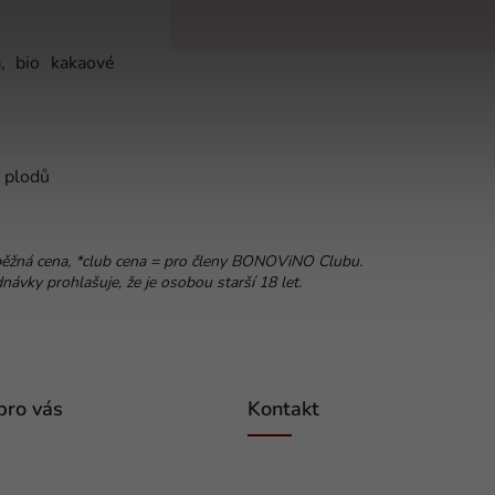
a, bio kakaové
 plodů
běžná cena, *club cena = pro členy BONOViNO Clubu.
ávky prohlašuje, že je osobou starší 18 let.
pro vás
Kontakt