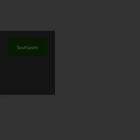
INY &
Souhlasím