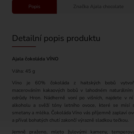
Popis
Značka
Ajala chocolate
Detailní popis produktu
Ajala čokoláda VÍNO
Váha: 45 g
Víno je 60% čokoláda z haitských bobů vytvo
macerováním kakaových bobů v lahodném naturálním 
odrůdy Hron. Nádherně voní po višních, najdete v ní
alkoholu a svěží tóny letního ovoce, které se mísí 
smetany a mléka. Čokoláda Víno vás příjemně zaplaví ov
a příval bohatých chutí zakončí výrazně sladkou tečkou.
Jemně praženo, mleto žulovými kameny, temperova