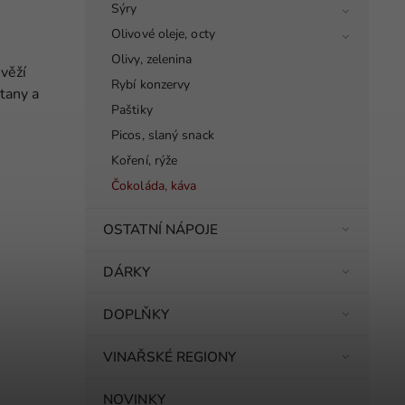
Sýry
Olivové oleje, octy
Olivy, zelenina
věží
Rybí konzervy
etany a
Paštiky
Picos, slaný snack
Koření, rýže
Čokoláda, káva
OSTATNÍ NÁPOJE
DÁRKY
DOPLŇKY
VINAŘSKÉ REGIONY
NOVINKY