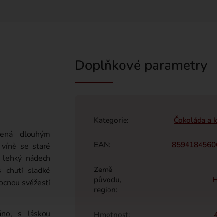
Doplňkové parametry
Kategorie
:
Čokoláda a 
řená dlouhým
EAN
:
8594184560
víně se staré
 lehký nádech
Země
s chutí sladké
původu,
H
ocnou svěžestí
region
:
́no, s láskou
Hmotnost
: