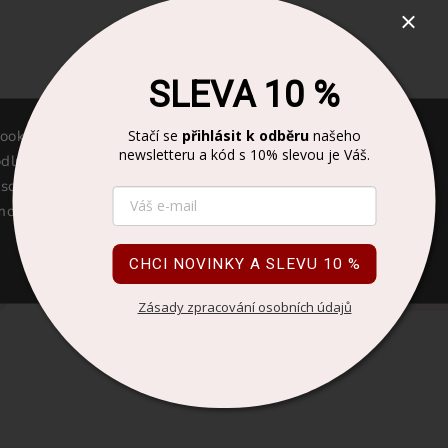
SLEVA 10 %
ookies, aby náš web správně fungoval. Díky tomu vám
Stačí se
přihlásit k odběru
našeho
0%
Káva EL SALVADOR 100%
Ajala čokoláda MAL
newsletteru a kód s 10% slevou je Váš.
Arabica 250g
PISTÁCIE
lné nakupování bez obtěžujících a nežádoucích reklam.
souhlas, pomáháte nám zlepšovat kvalitu naší webové
Skladem
Skladem
278 Kč
149 Kč
moc děkujeme. Více informací najdete
zde
.
CHCI NOVINKY A SLEVU 10 %
Do košíku
Do košíku
Zásady zpracování osobních údajů