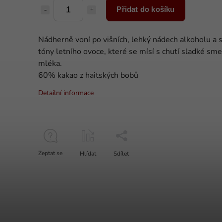
Přidat do košíku
Nádherně voní po višních, lehký nádech alkoholu a s
tóny letního ovoce, které se mísí s chutí sladké sm
mléka.
60% kakao z haitských bobů
Detailní informace
Zeptat se
Hlídat
Sdílet