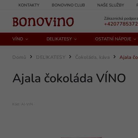
KONTAKTY
BONOVINO CLUB
NAŠE SLUŽBY
PODMÍNKY OCHRANY OSOBNÍCH ÚDAJŮ
Zákaznická podpora
+420778537
VÍNO
DELIKATESY
OSTATNÍ NÁPOJE
Domů
DELIKATESY
Čokoláda, káva
Ajala č
/
/
/
Ajala čokoláda VÍNO
Kód:
AJ-VIN