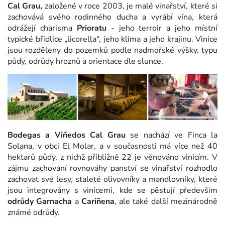
Cal Grau,
založené v roce 2003, je malé vinařství, které si
zachovává svého rodinného ducha a vyrábí vína, která
odrážejí charisma
Prioratu
- jeho terroir a jeho místní
typické břidlice „licorella“, jeho klima a jeho krajinu. Vinice
jsou rozděleny do pozemků podle nadmořské výšky, typu
půdy, odrůdy hroznů a orientace dle slunce.
Bodegas a Viñedos Cal Grau
se nachází ve Finca la
Solana, v obci El Molar, a v současnosti má více než 40
hektarů půdy, z nichž přibližně 22 je věnováno vinicím. V
zájmu zachování rovnováhy panství se vinařství rozhodlo
zachovat své lesy, staleté olivovníky a mandlovníky, které
jsou integrovány s vinicemi, kde se pěstují především
odrůdy Garnacha
a
Cariñena
, ale také další mezinárodně
známé odrůdy.