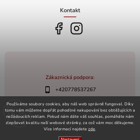
Kontakt
Zákaznická podpora:
+420778537267
bonovino@bonovino.cz
Používáme soubory cookies, aby náš web správně fungoval. Díky
tomu vám můžeme dopřát pohodlné nakupování bez obtěžujících a
nežádoucích reklam. Pokud nám dáte váš souhlas, pomáháte nám
zlepšovat kvalitu naší webové stránky, za což vám moc děkujeme.
Více informací najdete
zde
.
Copyright 2026
BonoVino.cz
. Všechna práva vyhrazena.
Vytvořil
Shoptet
| Design
Shoptak.cz
Nastavení