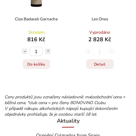
Clos Badaceli Garnacha
Les Ones
Skladem
Vyprodáno
816 Kč
2 828 Kč
Do košíku
Detail
Ceny produktů jsou označeny následovně: maloobchodní cena =
běžná cena, *club cena = pro členy BONOViNO Clubu.
V případě nákupu alkoholických nápojů kupující dokončením
objednávky prohlašuje, že je osobou starší 18 let.
Aktuality
Ocenění Colmados from Spain