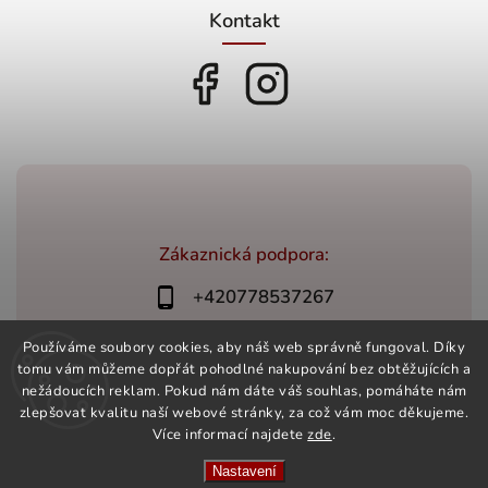
Kontakt
Zákaznická podpora:
+420778537267
bonovino@bonovino.cz
Používáme soubory cookies, aby náš web správně fungoval. Díky
tomu vám můžeme dopřát pohodlné nakupování bez obtěžujících a
nežádoucích reklam. Pokud nám dáte váš souhlas, pomáháte nám
zlepšovat kvalitu naší webové stránky, za což vám moc děkujeme.
Více informací najdete
zde
.
Copyright 2026
BonoVino.cz
. Všechna práva vyhrazena.
Vytvořil
Shoptet
| Design
Shoptak.cz
Nastavení