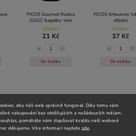
bové
PICOS Gourmet Rustico
PICOS Artesanos 'roh
GOLD 'bagetky' mini
střední
Skladem
Skladem
21 Kč
37 Kč
Do košíku
Do košíku
ookies, aby náš web správně fungoval. Díky tomu vám
lné nakupování bez obtěžujících a nežádoucích reklam.
souhlas, pomáháte nám zlepšovat kvalitu naší webové
moc děkujeme. Více informací najdete
zde
.