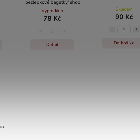
'bezlepkové bagetky' shop
Skladem
Vyprodáno
90 Kč
78 Kč
Do košíku
Detail
ico