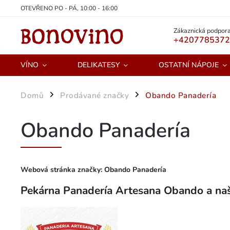
OTEVŘENO PO - PÁ, 10:00 - 16:00
Zákaznická podpora
+420778537
VÍNO
DELIKATESY
OSTATNÍ NÁPOJE
Domů
Prodávané značky
Obando Panadería
/
/
Obando Panadería
Webová stránka značky:
Obando Panadería
Pekárna Panadería Artesana Obando a naš