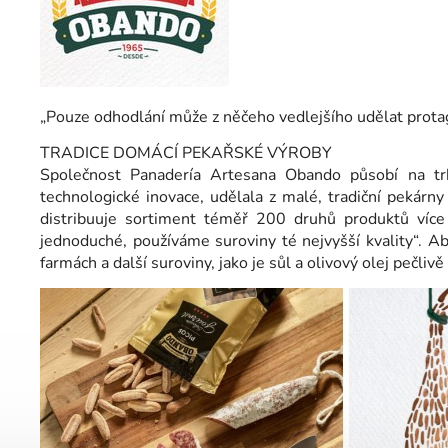
„Pouze odhodlání může z něčeho vedlejšího udělat prota
TRADICE DOMÁCÍ PEKAŘSKÉ VÝROBY
Společnost Panadería Artesana Obando působí na tr
technologické inovace, udělala z malé, tradiční pekárn
distribuuje sortiment téměř 200 druhů produktů víc
jednoduché, používáme suroviny té nejvyšší kvality“. A
farmách a další suroviny, jako je sůl a olivový olej pečlivě 