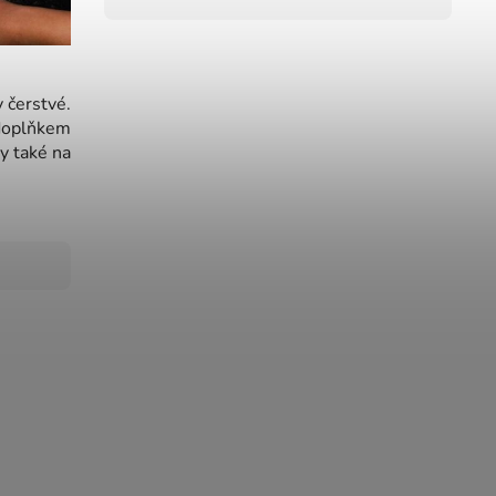
y čerstvé.
 doplňkem
y také na