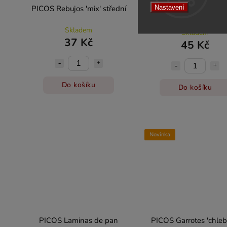
Nastavení
PICOS Rebujos 'mix' střední
PICOS Gourmet Rust
'bagetky' střední
Skladem
Skladem
37 Kč
45 Kč
Do košíku
Do košíku
Novinka
PICOS Laminas de pan
PICOS Garrotes 'chle