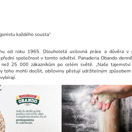
gonistu každého sousta“
hu od roku 1965. Dlouholetá usilovná práce a důvěra v 
y přední společnost v tomto odvětví. Panaderia Obando denně
e než 25 000 zákazníkům po celém světě. „Naše tajemství 
by toho mohli docílit, obiloviny pěstují udržitelným způsobem
vybírají.