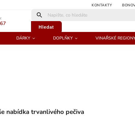
KONTAKTY
BONOV
:
267
Hledat
DÁRKY
DOPLŇKY
VINAŘSKÉ REGION
e nabídka trvanlivého pečiva