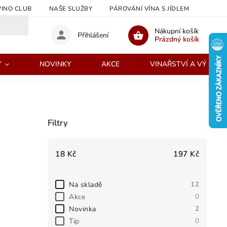
INO CLUB
NAŠE SLUŽBY
PÁROVÁNÍ VÍNA S JÍDLEM
JAK N
Nákupní košík
Přihlášení
Prázdný košík
Y
NOVINKY
AKCE
VINAŘSTVÍ A VÝROBC
Filtry
18
Kč
197
Kč
Na skladě
12
Akce
0
Novinka
2
Tip
0