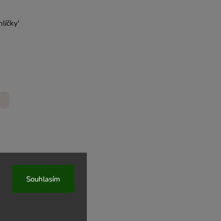
líčky'
Souhlasím