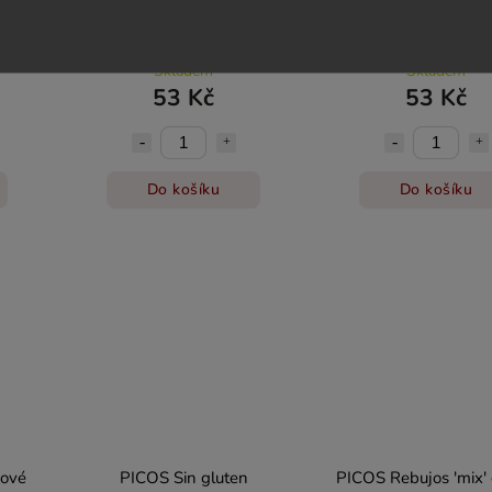
ico
PICOS Cucharas de pan
PICOS Gourmet Rus
'chlebové lžičky'
GOLD 'bagetky' stř
Skladem
Skladem
53 Kč
53 Kč
Do košíku
Do košíku
bové
PICOS Sin gluten
PICOS Rebujos 'mix' 