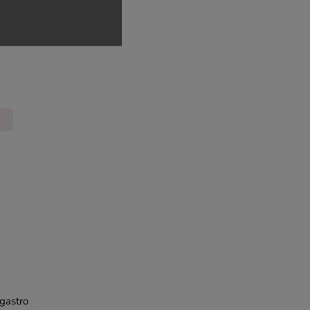
tico
ední
gastro