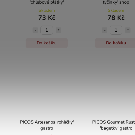
'chlebové plátky'
tyčinky' shop
Skladem
Skladem
73 Kč
78 Kč
Do košíku
Do košíku
PICOS Artesanos 'rohlíčky'
PICOS Gourmet Rust
gastro
'bagetky' gastro