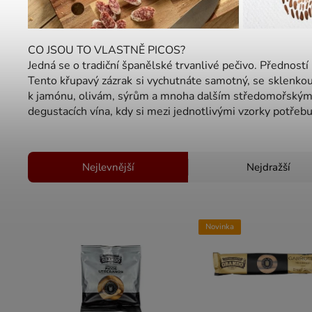
CO JSOU TO VLASTNĚ PICOS?
Jedná se o tradiční španělské trvanlivé pečivo. Předností 
Tento křupavý zázrak si vychutnáte samotný, se sklenkou
k jamónu, olivám, sýrům a mnoha dalším středomořským p
degustacích vína, kdy si mezi jednotlivými vzorky potřebu
Nejlevnější
Nejdražší
Novinka