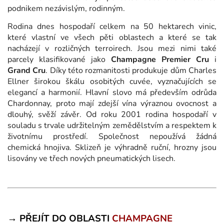
podnikem nezávislým, rodinným.
Rodina dnes hospodaří celkem na 50 hektarech vinic,
které vlastní ve všech pěti oblastech a které se tak
nacházejí v rozličných terroirech. Jsou mezi nimi také
parcely klasifikované jako
Champagne Premier Cru
i
Grand Cru
. Díky této rozmanitosti produkuje dům Charles
Ellner širokou škálu osobitých cuvée, vyznačujících se
elegancí a harmonií. Hlavní slovo má především odrůda
Chardonnay, proto mají zdejší vína výraznou ovocnost a
dlouhý, svěží závěr. Od roku 2001 rodina hospodaří v
souladu s trvale udržitelným zemědělstvím a respektem k
životnímu prostředí. Společnost nepoužívá žádná
chemická hnojiva. Sklizeň je výhradně ruční, hrozny jsou
lisovány ve třech nových pneumatických lisech.
→ PŘEJÍT DO OBLASTI
CHAMPAGNE